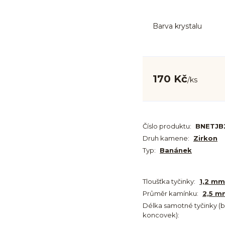
Barva krystalu
170 Kč
/
ks
Číslo produktu:
BNETJB2
Druh kamene:
Zirkon
Typ:
Banánek
Tloušťka tyčinky:
1,2 mm
Průměr kamínku:
2,5 m
Délka samotné tyčinky (
koncovek):