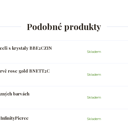
Podobné produkty
oceli s krystaly BBE2CZIN
Skladem
arvě rose gold BNETT2C
Skladem
ůzných barvách
Skladem
nfinityPierce
Skladem