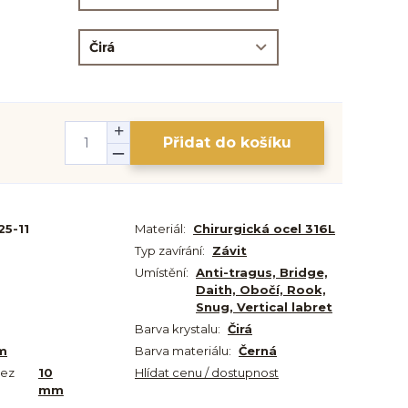
Přidat do košíku
5-11
Materiál:
Chirurgická ocel 316L
Typ zavírání:
Závit
Umístění:
Anti-tragus, Bridge,
Daith, Obočí, Rook,
Snug, Vertical labret
Barva krystalu:
Čirá
m
Barva materiálu:
Černá
bez
10
Hlídat cenu / dostupnost
mm