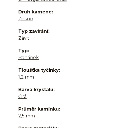
Druh kamene
Zirkon
Typ zavírání
Závit
Typ
Banánek
Tloušťka tyčinky
1,2 mm
Barva krystalu
Čirá
Průměr kamínku
2,5 mm