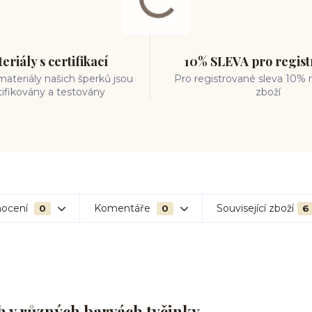
eriály s certifikací
10% SLEVA pro regis
ateriály našich šperků jsou
Pro registrované sleva 10% 
tifikovány a testovány
zboží
ocení
Komentáře
Související zboží
0
0
6
 v různých barvách tyčinky