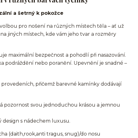
zální a šetrný k pokožce
í volbou pro nošení na různých místech těla – ať už
o na jiných místech, kde vám jeho tvar a rozměry
šťuje maximální bezpečnost a pohodlí při nasazování.
ika podráždění nebo poranění. Upevnění je snadné –
ch provedeních, přičemž barevné kamínky dodávají
tá pozornost svou jednoduchou krásou a jemnou
ký design s nádechem luxusu.
 (daith,rook,anti tragus, snug)/do nosu