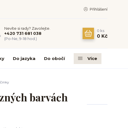
Přihlášení
Nevíte si rady? Zavolejte.
0
ks
+420 731 681 038
0 Kč
(Po-Ne, 9-18 hod.)
ky
Do jazyka
Do obočí
Více
činky
ůzných barvách