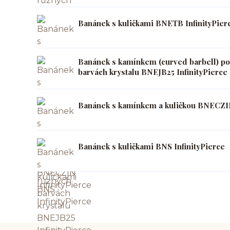
Banánek s kuličkami BNETB InfinityPier
Banánek s kamínkem (curved barbell) po
barvách krystalu BNEJB25 InfinityPierce
Banánek s kamínkem a kuličkou BNECZIN
Banánek s kuličkami BNS InfinityPierce