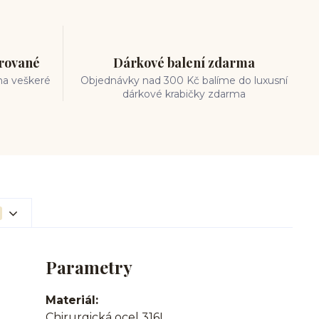
trované
Dárkové balení zdarma
na veškeré
Objednávky nad 300 Kč balíme do luxusní
dárkové krabičky zdarma
Parametry
Materiál
Chirurgická ocel 316L