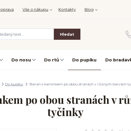
oprava
Vše o nákupu
Kontakty
Blog
Hledat
Do nosu
Do rtů
Do pupíku
Do bradav
Do pupíku
Banán s kamínkem po obou stranách v různých barvách ty
kem po obou stranách v r
tyčinky