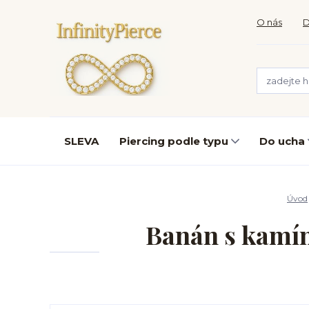
O nás
D
SLEVA
Piercing podle typu
Do ucha
Úvod
Banán s kamín