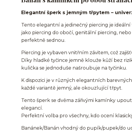
Elegantní šperk s jemným třpytem – univer
Tento elegantní a jedinečný piercing je ideáln
jako piercing do obočí, genitální piercing, neb
perfektně sednou.
Piercing je vybaven vnitřním závitem, což zaji
Díky hladké tyčince jemně klouže kůží bez riz
kulička se jednoduše našroubuje na tyčinku.
K dispozici je v různých elegantních barevný
každé variantě jemný, ale okouzlující třpyt.
Tento šperk se dvěma zářivými kamínky upou
elegancí.
Perfektní volba pro všechny, kdo ocení klasic
Banánek/Banán vhodný do pupík/pupek/do ucha