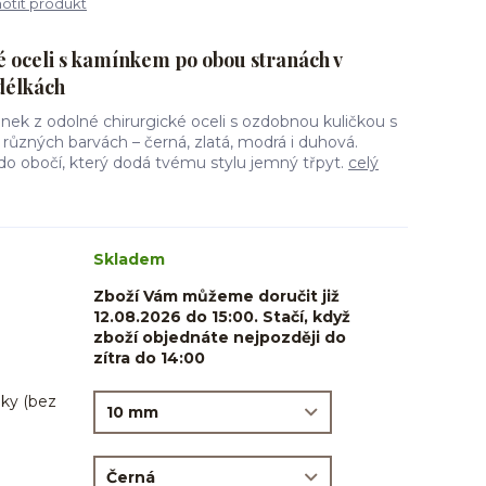
tit produkt
é oceli s kamínkem po obou stranách v
délkách
nek z odolné chirurgické oceli s ozdobnou kuličkou s
ůzných barvách – černá, zlatá, modrá i duhová.
 do obočí, který dodá tvému stylu jemný třpyt.
celý
Skladem
Zboží Vám můžeme doručit již
12.08.2026 do 15:00. Stačí, když
zboží objednáte nejpozději do
zítra do 14:00
ky (bez