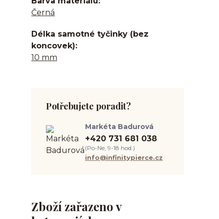
Barva materiálu
Černá
Délka samotné tyčinky (bez
koncovek)
10 mm
Potřebujete poradit?
Markéta Badurová
+420 731 681 038
(Po-Ne, 9-18 hod.)
info@infinitypierce.cz
Zboží zařazeno v