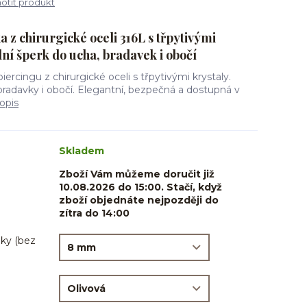
tit produkt
a z chirurgické oceli 316L s třpytivými
lní šperk do ucha, bradavek i obočí
iercingu z chirurgické oceli s třpytivými krystaly.
bradavky i obočí. Elegantní, bezpečná a dostupná v
opis
Skladem
Zboží Vám můžeme doručit již
10.08.2026 do 15:00. Stačí, když
zboží objednáte nejpozději do
zítra do 14:00
ky (bez