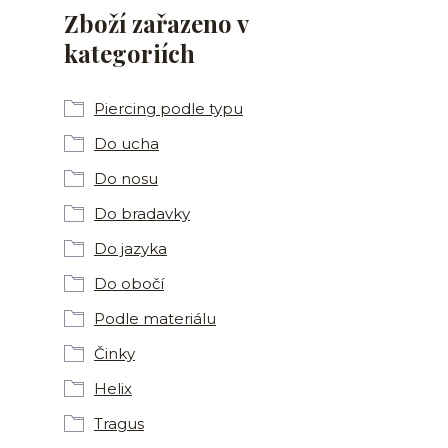
Zboží zařazeno v
kategoriích
Piercing podle typu
Do ucha
Do nosu
Do bradavky
Do jazyka
Do obočí
Podle materiálu
Činky
Helix
Tragus