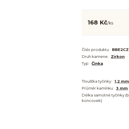
168 Kč
/
ks
Číslo produktu:
BBE2CZ
Druh kamene:
Zirkon
Typ:
Činka
Tloušťka tyčinky:
1,2 mm
Průměr kamínku:
3 mm
Délka samotné tyčinky (
koncovek):