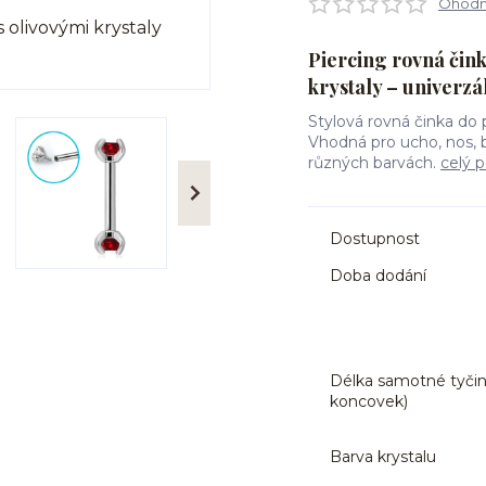
Ohodno
Piercing rovná čink
krystaly – univerzá
Stylová rovná činka do p
Vhodná pro ucho, nos, 
různých barvách.
celý p
Dostupnost
Doba dodání
Délka samotné tyčin
koncovek)
Barva krystalu