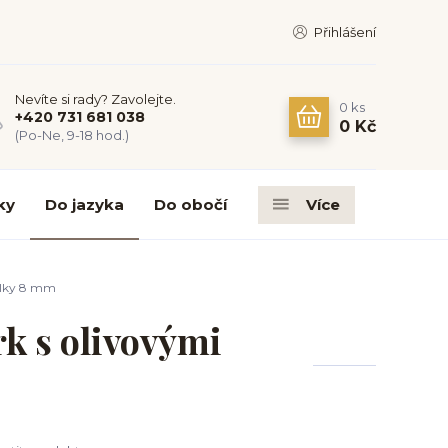
Přihlášení
Nevíte si rady? Zavolejte.
0
ks
+420 731 681 038
0 Kč
(Po-Ne, 9-18 hod.)
ky
Do jazyka
Do obočí
Více
délky 8 mm
rk s olivovými