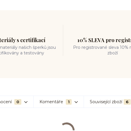
eriály s certifikací
10% SLEVA pro regis
ateriály našich šperků jsou
Pro registrované sleva 10% 
tifikovány a testovány
zboží
ocení
Komentáře
Související zboží
0
1
6