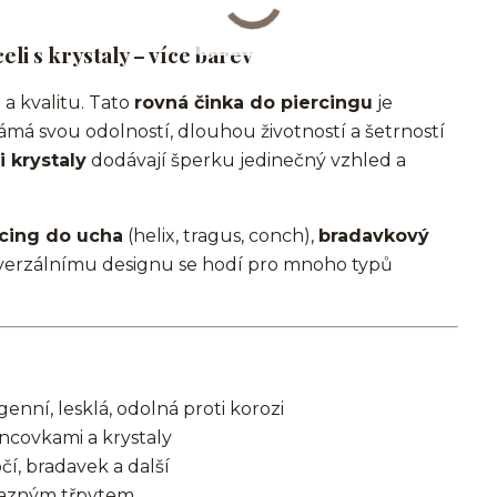
li s krystaly – více barev
 a kvalitu. Tato
rovná činka do piercingu
je
známá svou odolností, dlouhou životností a šetrností
 krystaly
dodávají šperku jedinečný vzhled a
rcing do ucha
(helix, tragus, conch),
bradavkový
iverzálnímu designu se hodí pro mnoho typů
enní, lesklá, odolná proti korozi
ncovkami a krystaly
í, bradavek a další
ýrazným třpytem