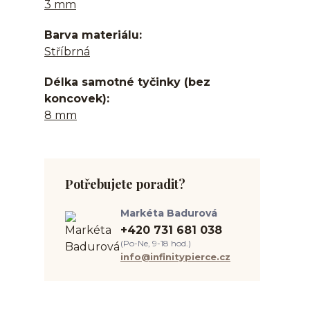
3 mm
Barva materiálu
Stříbrná
Délka samotné tyčinky (bez
koncovek)
8 mm
Potřebujete poradit?
Markéta Badurová
+420 731 681 038
(Po-Ne, 9-18 hod.)
info@infinitypierce.cz