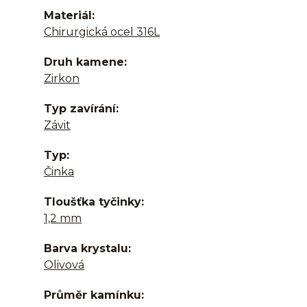
Materiál
Chirurgická ocel 316L
Druh kamene
Zirkon
Typ zavírání
Závit
Typ
Činka
Tloušťka tyčinky
1,2 mm
Barva krystalu
Olivová
Průměr kamínku