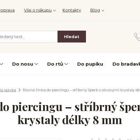
oprava
Vše o nákupu
Kontakty
Blog
Hledat
Do nosu
Do rtů
Do pupíku
Do bradav
o jazyka
Rovná činka do piercingu – stříbrný šperk s olivovými krystaly 
o piercingu – stříbrný špe
krystaly délky 8 mm