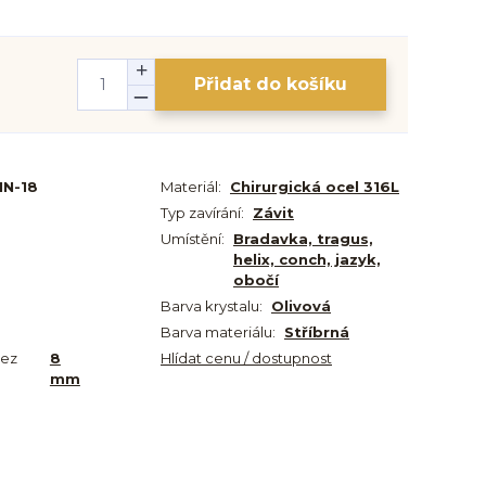
Přidat do košíku
IN-18
Materiál:
Chirurgická ocel 316L
Typ zavírání:
Závit
Umístění:
Bradavka, tragus,
helix, conch, jazyk,
obočí
Barva krystalu:
Olivová
Barva materiálu:
Stříbrná
bez
8
Hlídat cenu / dostupnost
mm