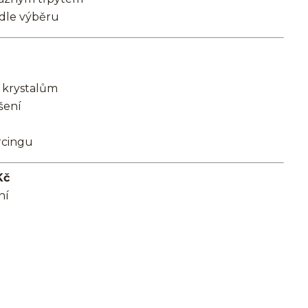
 dle výběru
 krystalům
šení
rcingu
Kč
ní
el/chirurgická ocel/316L/stříbrná/Helix/Tragus/Conch/Do ucha/Do