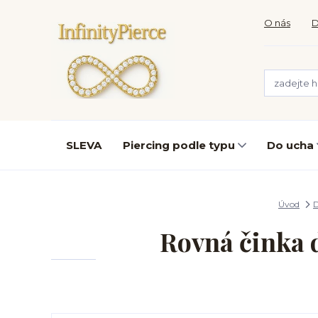
O nás
D
SLEVA
Piercing podle typu
Do ucha
Úvod
D
Rovná činka d