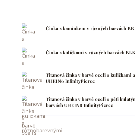
Činka s kamínkem v různých barvách BB
Činka s kuličkami v různých barvách BLK
Titanová činka v barvě oceli s kuličkami
UHEIN6 InfinityPierce
Titanová činka v barvě oceli s pěti kulatý
barvách UHEIN8 InfinityPierce