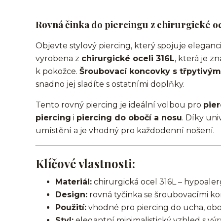
Rovná činka do piercingu z chirurgické oce
Objevte stylový piercing, který spojuje eleganci
vyrobena z
chirurgické oceli 316L
, která je 
k pokožce.
Šroubovací koncovky s třpytivými
snadno jej sladíte s ostatními doplňky.
Tento rovný piercing je ideální volbou pro
pie
piercing
i
piercing do obočí a nosu
. Díky un
umístění a je vhodný pro každodenní nošení.
Klíčové vlastnosti:
Materiál:
chirurgická ocel 316L – hypoalerg
Design:
rovná tyčinka se šroubovacími ko
Použití:
vhodné pro piercing do ucha, oboč
Styl:
elegantní minimalistický vzhled s v