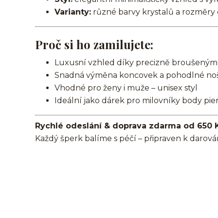
Varianty:
různé barvy krystalů a rozměry
Proč si ho zamilujete:
Luxusní vzhled díky precizně broušeným
Snadná výměna koncovek a pohodlné no
Vhodné pro ženy i muže – unisex styl
Ideální jako dárek pro milovníky body pie
Rychlé odeslání & doprava zdarma od 650 
Každý šperk balíme s péčí – připraven k darová
činka/piercingová tyčka/barbell/rovná činka/s řetízkem/oc
nosu/bridge/Do bradavky/Do jazyka/Do obočí