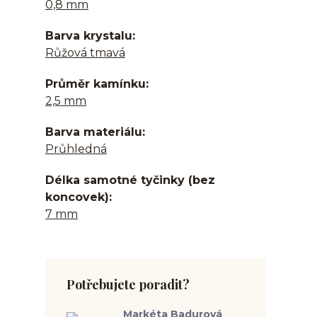
0,8 mm
Barva krystalu
Růžová tmavá
Průměr kamínku
2,5 mm
Barva materiálu
Průhledná
Délka samotné tyčinky (bez
koncovek)
7 mm
Potřebujete poradit?
Markéta Badurová