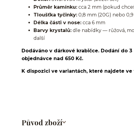
Průměr kamínku:
cca 2 mm (pokud chceš
Tloušťka tyčinky:
0,8 mm (20G) nebo 0,9
Délka části v nose:
cca 6 mm
Barvy krystalů:
dle nabídky — růžová, modrá
další
Dodáváno v dárkové krabičce. Dodání do 3
objednávce nad 650 Kč.
K dispozici ve variantách, které najdete ve 
nosovka/piercing do nosu/nose stud/nose screw/nos
Původ zboží