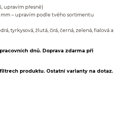
, upravím přesně)
 mm – upravím podle tvého sortimentu
, tyrkysová, žlutá, čirá, černá, zelená, fialová a
 pracovních dnů. Doprava zdarma při
filtrech produktu. Ostatní varianty na dotaz.
e bone/nostril/septum/bioplast/bioflex