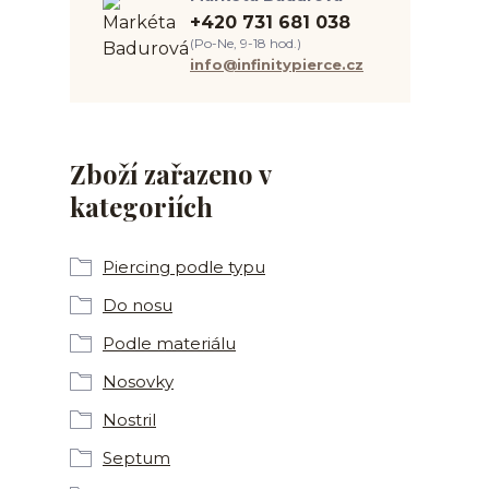
+420 731 681 038
(Po-Ne, 9-18 hod.)
info@infinitypierce.cz
Zboží zařazeno v
kategoriích
Piercing podle typu
Do nosu
Podle materiálu
Nosovky
Nostril
Septum