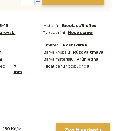
5-13
Materiál:
Bioplast/Bioflex
arovski
Typ zavírání:
Nose screw
Umístění:
Nosní dírka
m
Barva krystalu:
Růžová tmavá
m
Barva materiálu:
Průhledná
bez
7
Hlídat cenu / dostupnost
mm
150 Kč
/
ks
Zvolit variantu