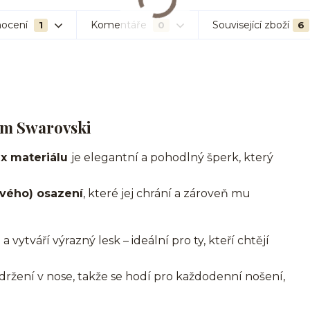
ocení
Komentáře
Související zboží
1
0
6
em Swarovski
ex materiálu
je elegantní a pohodlný šperk, který
vého) osazení
, které jej chrání a zároveň mu
a vytváří výrazný lesk – ideální pro ty, kteří chtějí
držení v nose, takže se hodí pro každodenní nošení,