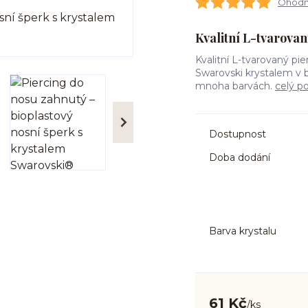
Ohodno
Kvalitní L-tvarovan
Kvalitní L-tvarovaný pi
Swarovski krystalem v 
mnoha barvách.
celý p
Dostupnost
Doba dodání
Barva krystalu
61 Kč
/
ks