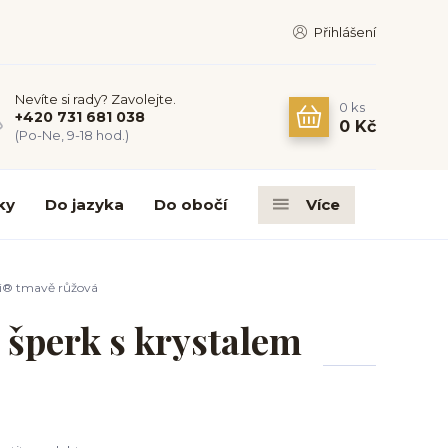
Přihlášení
Nevíte si rady? Zavolejte.
0
ks
+420 731 681 038
0 Kč
(Po-Ne, 9-18 hod.)
ky
Do jazyka
Do obočí
Více
ki® tmavě růžová
 šperk s krystalem