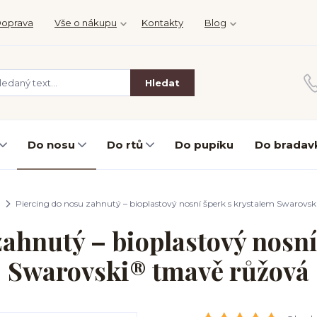
oprava
Vše o nákupu
Kontakty
Blog
Hledat
Do nosu
Do rtů
Do pupíku
Do bradav
Piercing do nosu zahnutý – bioplastový nosní šperk s krystalem Swarovs
zahnutý – bioplastový nosní
Swarovski® tmavě růžová