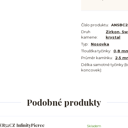
Číslo produktu:
ANSBC2
Druh
Zirkon, Sw
kamene:
krystal
Typ:
Nosovka
Tloušťka tyčinky:
0,8 m
Průměr kamínku:
2,5 m
Délka samotné tyčinky (
koncovek):
Podobné produkty
ER52CZ InfinityPierce
Skladem