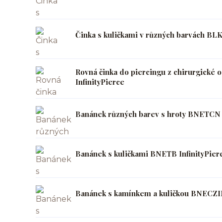
Činka s kuličkami v různých barvách BLK
Rovná činka do piercingu z chirurgické 
InfinityPierce
Banánek různých barev s hroty BNETCN I
Banánek s kuličkami BNETB InfinityPier
Banánek s kamínkem a kuličkou BNECZIN