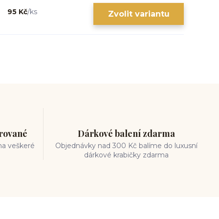
95 Kč
/
ks
Zvolit variantu
trované
Dárkové balení zdarma
na veškeré
Objednávky nad 300 Kč balíme do luxusní
dárkové krabičky zdarma