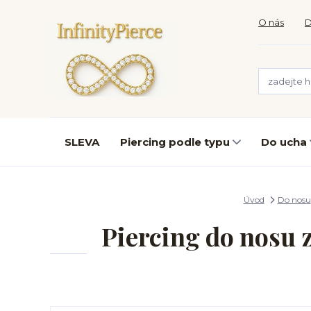
O nás
D
SLEVA
Piercing podle typu
Do ucha
Úvod
Do nosu
Piercing do nosu 