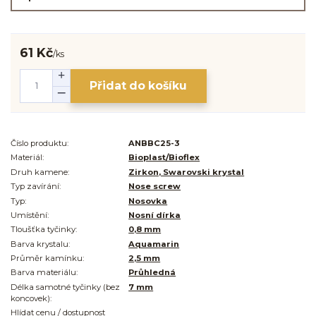
61 Kč
/
ks
Přidat do košíku
Číslo produktu:
ANBBC25-3
Materiál:
Bioplast/Bioflex
Druh kamene:
Zirkon, Swarovski krystal
Typ zavírání:
Nose screw
Typ:
Nosovka
Umístění:
Nosní dírka
Tloušťka tyčinky:
0,8 mm
Barva krystalu:
Aquamarin
Průměr kamínku:
2,5 mm
Barva materiálu:
Průhledná
Délka samotné tyčinky (bez
7 mm
koncovek):
Hlídat cenu / dostupnost