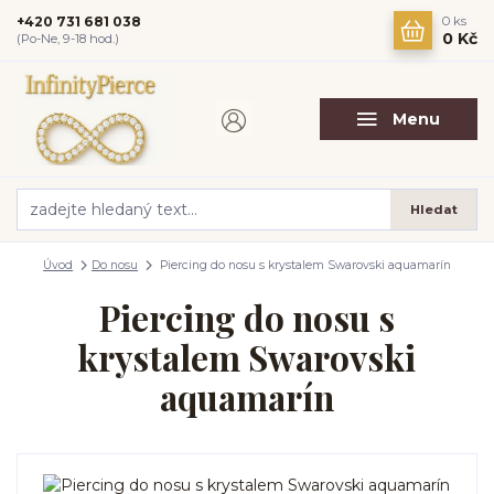
+420 731 681 038
0
ks
0 Kč
(Po-Ne, 9-18 hod.)
Menu
Hledat
Úvod
Do nosu
Piercing do nosu s krystalem Swarovski aquamarín
Piercing do nosu s
krystalem Swarovski
aquamarín