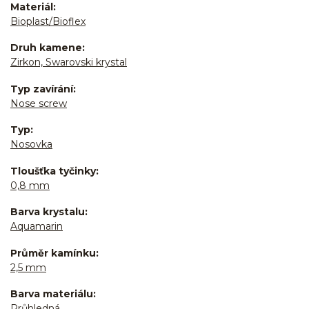
Materiál
Bioplast/Bioflex
Druh kamene
Zirkon, Swarovski krystal
Typ zavírání
Nose screw
Typ
Nosovka
Tloušťka tyčinky
0,8 mm
Barva krystalu
Aquamarin
Průměr kamínku
2,5 mm
Barva materiálu
Průhledná