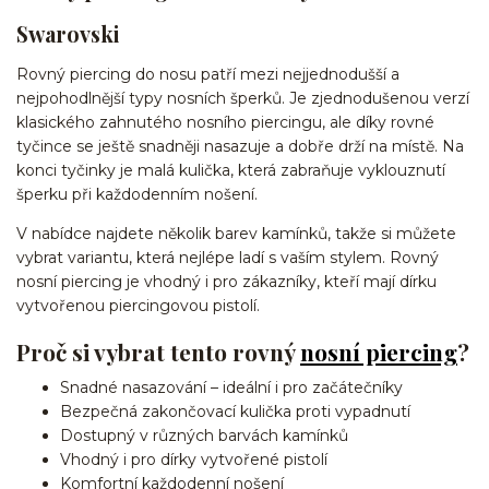
Swarovski
Rovný piercing do nosu patří mezi nejjednodušší a
nejpohodlnější typy nosních šperků. Je zjednodušenou verzí
klasického zahnutého nosního piercingu, ale díky rovné
tyčince se ještě snadněji nasazuje a dobře drží na místě. Na
konci tyčinky je malá kulička, která zabraňuje vyklouznutí
šperku při každodenním nošení.
V nabídce najdete několik barev kamínků, takže si můžete
vybrat variantu, která nejlépe ladí s vaším stylem. Rovný
nosní piercing je vhodný i pro zákazníky, kteří mají dírku
vytvořenou piercingovou pistolí.
Proč si vybrat tento rovný
nosní piercing
?
Snadné nasazování – ideální i pro začátečníky
Bezpečná zakončovací kulička proti vypadnutí
Dostupný v různých barvách kamínků
Vhodný i pro dírky vytvořené pistolí
Komfortní každodenní nošení