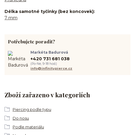
Délka samotné tyčinky (bez koncovek)
7 mm
Potřebujete poradit?
Markéta Badurová
+420 731 681 038
(Po-Ne, 9-18 hod.)
info@infinitypierce.cz
Zboží zařazeno v kategoriích
Piercing podle typu
Do nosu
Podle materiálu