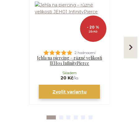
- 20 %
25 Kč
2 hodnocení
Jehla na piercing – různé velikosti
Kanyla
JEH01 InfinityPierce
I
Skladem
20 Kč
/
ks
Zvolit variantu
Zv