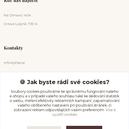
Kde nás najdete
Na Olmovci 1454
Orlová Lutyně, 735 14
Kontakty
InfinityPierce
Markéta Badurová
+420 731 681 038
🍪 Jak byste rádi své cookies?
(Po-Ne, 9-18 hod.)
Soubory cookies používáme ke správnému fungování našeho
e-shopu a v případě vašeho souhlasu také ke sledování statistik
info@infinitypierce.cz
o webu, měření efektivity reklamních kampaní, zapamatování
vašeho oblíbeného nastavení při používání stránek, či
zobrazení reklam odpovídajících vašim preferencím.
Více k
využití cookies