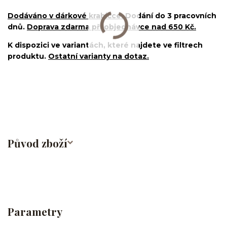
Dodáváno v dárkové krabičce.
Dodání do 3 pracovních
dnů.
Doprava zdarma při objednávce nad 650 Kč.
K dispozici ve variantách, které najdete ve filtrech
produktu.
Ostatní varianty na dotaz.
nosovka/piercing do nosu/nose stud/nose screw/nose
bone/nostril/septum/bioplast/bioflex
Původ zboží
Parametry