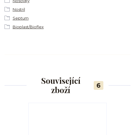
Nosovky
Nostril
Septum
Bioplast/Bioflex
Související
6
zboží