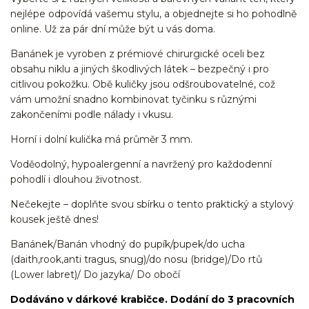
nejlépe odpovídá vašemu stylu, a objednejte si ho pohodlně
online. Už za pár dní může být u vás doma.
Banánek je vyroben z prémiové chirurgické oceli bez
obsahu niklu a jiných škodlivých látek – bezpečný i pro
citlivou pokožku. Obě kuličky jsou odšroubovatelné, což
vám umožní snadno kombinovat tyčinku s různými
zakončeními podle nálady i vkusu.
Horní i dolní kulička má průměr 3 mm.
Voděodolný, hypoalergenní a navržený pro každodenní
pohodlí i dlouhou životnost.
Nečekejte – doplňte svou sbírku o tento praktický a stylový
kousek ještě dnes!
Banánek/Banán vhodný do pupík/pupek/do ucha
(daith,rook,anti tragus, snug)/do nosu (bridge)/Do rtů
(Lower labret)/ Do jazyka/ Do obočí
Dodáváno v dárkové krabičce. Dodání do 3 pracovních