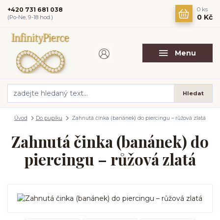
+420 731 681 038
0
ks
0 Kč
(Po-Ne, 9-18 hod.)
Menu
Hledat
Úvod
Do pupíku
Zahnutá činka (banánek) do piercingu – růžová zlatá
Zahnutá činka (banánek) do
piercingu – růžová zlatá