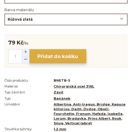
Barva materiálu
79 Kč
/
ks
Přidat do košíku
Číslo produktu:
BNETB-5
Materiál:
Chirurgická ocel 316L
Typ zavírání:
Závit
Typ:
Banánek
Umístění:
Albertina, Anti-tragus, Bridge, Kapuce
klitorisu, Daith, Dydoe, Obočí,
Fourchette, Frenum, Hafada, Isabella,
Lorum, Bradavka, Princ Albert, Rook,
Snug, Vertical labret
Tloušťka tyčinky:
1,2 mm