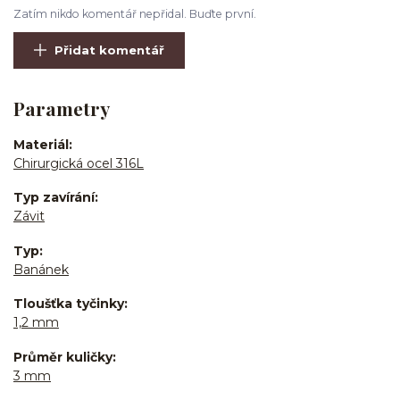
Zatím nikdo komentář nepřidal. Buďte první.
Přidat komentář
Parametry
Materiál
Chirurgická ocel 316L
Typ zavírání
Závit
Typ
Banánek
Tloušťka tyčinky
1,2 mm
Průměr kuličky
3 mm