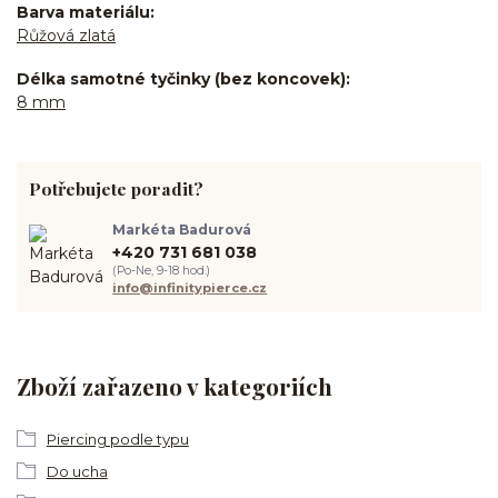
Barva materiálu
Růžová zlatá
Délka samotné tyčinky (bez koncovek)
8 mm
Potřebujete poradit?
Markéta Badurová
+420 731 681 038
(Po-Ne, 9-18 hod.)
info@infinitypierce.cz
Zboží zařazeno v kategoriích
Piercing podle typu
Do ucha