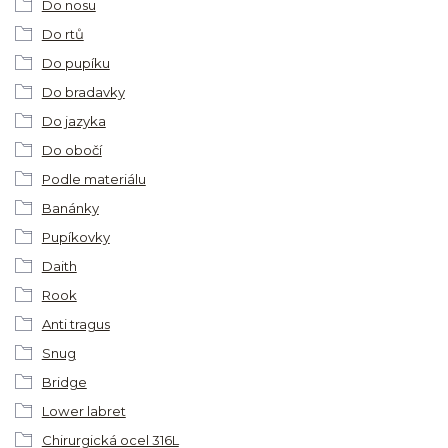
Do nosu
Do rtů
Do pupíku
Do bradavky
Do jazyka
Do obočí
Podle materiálu
Banánky
Pupíkovky
Daith
Rook
Anti tragus
Snug
Bridge
Lower labret
Chirurgická ocel 316L