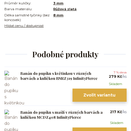
Průměr kuličky:
3 mm
Barva materiálu:
Růžová zlatá
Délka samotné tyčinky (bez
8 mm
koncovek):
Hlídat cenu / dostupnost
Podobné produkty
Banán do pupíku s květinkou v různých
7 % sleva
279 Kč
/
ks
barvách a kuličkou BNRZ319 InfinityPierce
Skladem
Zvolit variantu
Banán do pupíku s mašlí v různých barvách a
217 Kč
/
ks
kuličkou MCDZ408 InfinityPierce
Skladem