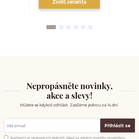
Zvolit variantu
Zv
Nepropásněte novinky,
akce a slevy!
Můžete se kdykoli odhlásit. Zasíláme jednou za 14 dní.
Přihlásit se
Souhlasím se
zpracováním osobních údajů
za účelem rozesílky newsletteru.