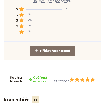
Jak ověřujeme hodnocení?
1 x
5
0 x
4
0 x
3
0 x
2
0 x
1
Přidat hodnocení
Sophia
Ověřená
-
Marie K.
recenze
23.07.2026
Komentáře
0