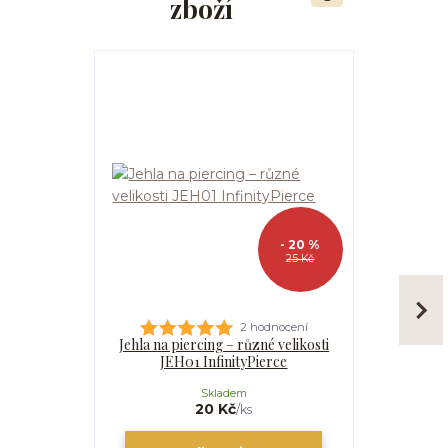
zboží
- 20 %
25 Kč
2 hodnocení
Jehla na piercing – různé velikosti
Kanyla
JEH01 InfinityPierce
I
Skladem
20 Kč
/
ks