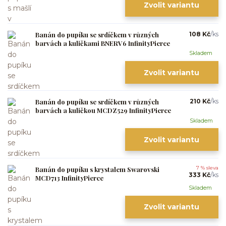
Zvolit variantu
Banán do pupíku se srdíčkem v různých
108 Kč
/
ks
barvách a kuličkami BNERV6 InfinityPierce
Skladem
Zvolit variantu
Banán do pupíku se srdíčkem v různých
210 Kč
/
ks
barvách a kuličkou MCDZ529 InfinityPierce
Skladem
Zvolit variantu
Banán do pupíku s krystalem Swarovski
7 % sleva
333 Kč
/
ks
MCD713 InfinityPierce
Skladem
Zvolit variantu