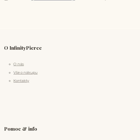
O InfinityPierce
O nás
Vše o nákupu
Kontakty
Pomoc & info