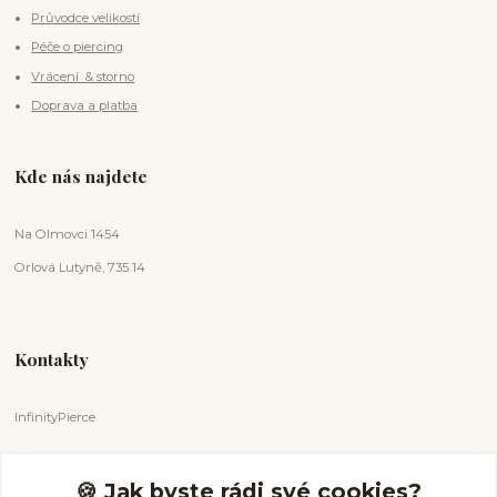
Průvodce velikostí
Péče o piercing
Vrácení & storno
Doprava a platba
Kde nás najdete
Na Olmovci 1454
Orlová Lutyně, 735 14
Kontakty
InfinityPierce
Markéta Badurová
+420 731 681 038
🍪 Jak byste rádi své cookies?