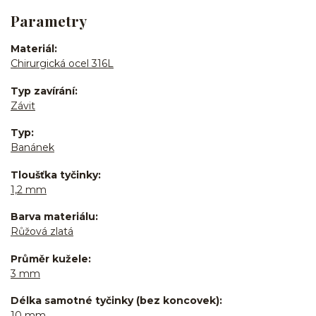
Parametry
Materiál
Chirurgická ocel 316L
Typ zavírání
Závit
Typ
Banánek
Tloušťka tyčinky
1,2 mm
Barva materiálu
Růžová zlatá
Průměr kužele
3 mm
Délka samotné tyčinky (bez koncovek)
10 mm