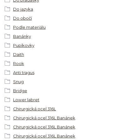
Do bradavky
Do jazyka
Do obočí
Podle materiálu
Banánky
Pupíkovky
Daith
Rook
Anti tragus
Snug
Bridge
Lower labret
Chirurgická ocel 316L
Chirurgická ocel 316L Banánek
Chirurgická ocel 316L Banánek
Chirurgická ocel 316L Banánek