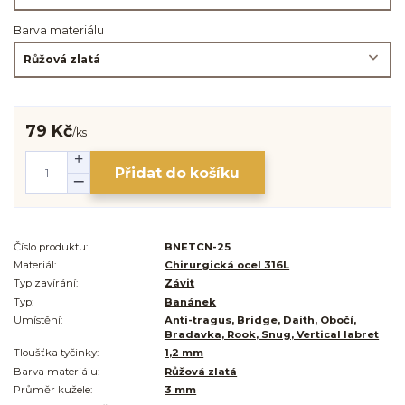
Barva materiálu
79 Kč
/
ks
Přidat do košíku
Číslo produktu:
BNETCN-25
Materiál:
Chirurgická ocel 316L
Typ zavírání:
Závit
Typ:
Banánek
Umístění:
Anti-tragus, Bridge, Daith, Obočí,
Bradavka, Rook, Snug, Vertical labret
Tloušťka tyčinky:
1,2 mm
Barva materiálu:
Růžová zlatá
Průměr kužele:
3 mm