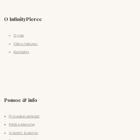
O InfinityPierce
O nás
Vše o nákupu
Kontakty
Pomoc & info
Průvodce velikostí
Péče o piercing
Vrácení & storno