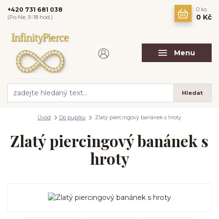
+420 731 681 038
0
ks
0 Kč
(Po-Ne, 9-18 hod.)
Menu
Hledat
Úvod
Do pupíku
Zlatý piercingový banánek s hroty
Zlatý piercingový banánek s
hroty