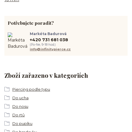
Potřebujete poradit?
Markéta Badurová
+420 731 681 038
(Po-Ne, 9-18 hod.)
info@infinitypierce.cz
Zboží zařazeno v kategoriích
Piercing podle typu
Do ucha
Do nosu
Do rtů
Do pupíku