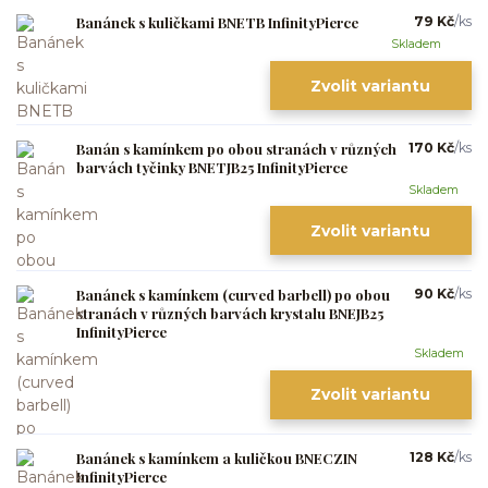
Banánek s kuličkami BNETB InfinityPierce
79 Kč
/
ks
Skladem
Zvolit variantu
Banán s kamínkem po obou stranách v různých
170 Kč
/
ks
barvách tyčinky BNETJB25 InfinityPierce
Skladem
Zvolit variantu
Banánek s kamínkem (curved barbell) po obou
90 Kč
/
ks
stranách v různých barvách krystalu BNEJB25
InfinityPierce
Skladem
Zvolit variantu
Banánek s kamínkem a kuličkou BNECZIN
128 Kč
/
ks
InfinityPierce