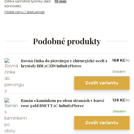
Délka samotné tyčinky (bez
10 mm
koncovek):
Hlídat cenu / dostupnost
Podobné produkty
Rovná činka do piercingu z chirurgické oceli s
168 Kč
/
ks
krystaly BBE2CZIN InfinityPierce
Skladem
Zvolit variantu
Banán s kamínkem po obou stranách v barvě
126 Kč
/
ks
rose gold BNETT2C InfinityPierce
Skladem
Zvolit variantu