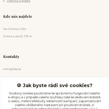
Doprava a platba
Kde nás najdete
Na Olmovci 1454
Orlová Lutyně, 735 14
Kontakty
InfinityPierce
Markéta Badurová
+420 731 681 038
🍪 Jak byste rádi své cookies?
(Po-Ne, 9-18 hod.)
Soubory cookies používáme ke správnému fungování našeho
e-shopu a v případě vašeho souhlasu také ke sledování statistik
info@infinitypierce.cz
o webu, měření efektivity reklamních kampaní, zapamatování
vašeho oblíbeného nastavení při používání stránek, či
zobrazení reklam odpovídajících vašim preferencím.
Více k