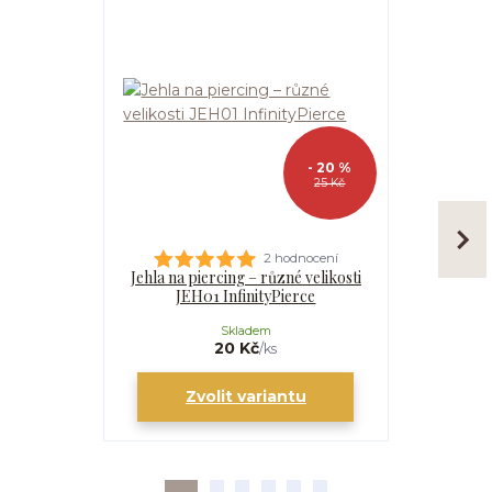
- 20 %
25 Kč
2 hodnocení
Jehla na piercing – různé velikosti
Kanyla
JEH01 InfinityPierce
I
Skladem
20 Kč
/
ks
Zvolit variantu
Zv