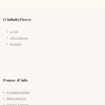
O InfinityPierce
O nás
Vše o nákupu
Kontakty
Pomoc & info
Průvodce velikostí
Péče o piercing
Vrácení & storno