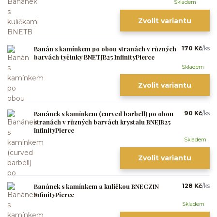
Skladem
Zvolit variantu
Banán s kamínkem po obou stranách v různých
170 Kč
/
ks
barvách tyčinky BNETJB25 InfinityPierce
Skladem
Zvolit variantu
Banánek s kamínkem (curved barbell) po obou
90 Kč
/
ks
stranách v různých barvách krystalu BNEJB25
InfinityPierce
Skladem
Zvolit variantu
Banánek s kamínkem a kuličkou BNECZIN
128 Kč
/
ks
InfinityPierce
Skladem