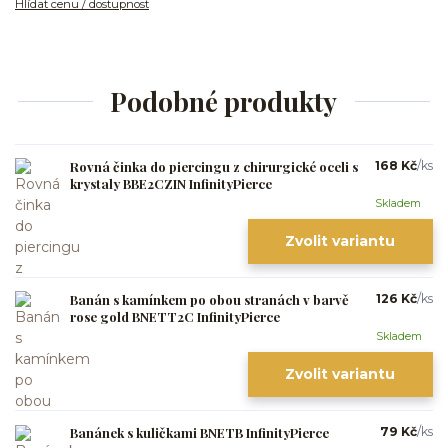
Hlídat cenu / dostupnost
Podobné produkty
Rovná činka do piercingu z chirurgické oceli s
168 Kč
/
ks
krystaly BBE2CZIN InfinityPierce
Skladem
Zvolit variantu
Banán s kamínkem po obou stranách v barvě
126 Kč
/
ks
rose gold BNETT2C InfinityPierce
Skladem
Zvolit variantu
Banánek s kuličkami BNETB InfinityPierce
79 Kč
/
ks