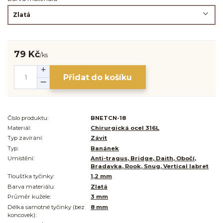
79 Kč
/
ks
Přidat do košíku
Číslo produktu:
BNETCN-18
Materiál:
Chirurgická ocel 316L
Typ zavírání:
Závit
Typ:
Banánek
Umístění:
Anti-tragus, Bridge, Daith, Obočí,
Bradavka, Rook, Snug, Vertical labret
Tloušťka tyčinky:
1,2 mm
Barva materiálu:
Zlatá
Průměr kužele:
3 mm
Délka samotné tyčinky (bez
8 mm
koncovek):