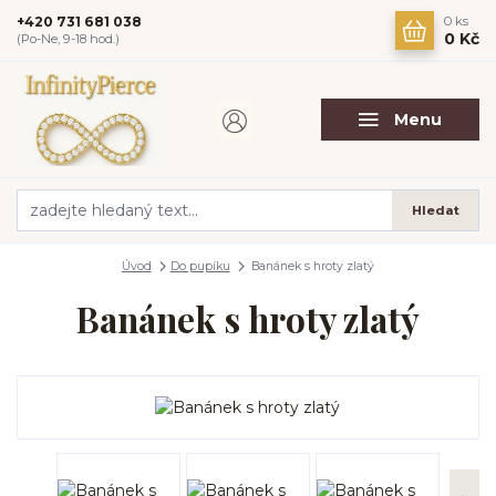
+420 731 681 038
0
ks
0 Kč
(Po-Ne, 9-18 hod.)
Menu
Hledat
Úvod
Do pupíku
Banánek s hroty zlatý
Banánek s hroty zlatý