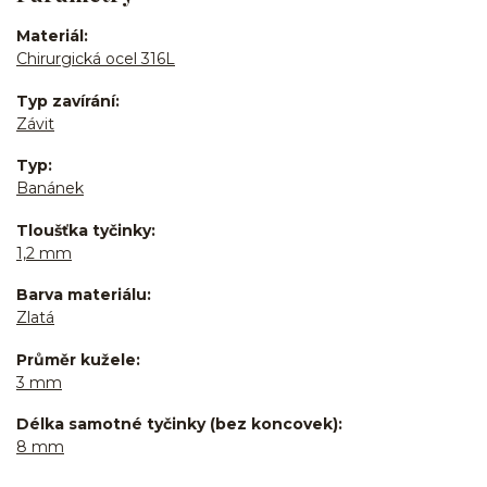
Materiál
Chirurgická ocel 316L
Typ zavírání
Závit
Typ
Banánek
Tloušťka tyčinky
1,2 mm
Barva materiálu
Zlatá
Průměr kužele
3 mm
Délka samotné tyčinky (bez koncovek)
8 mm