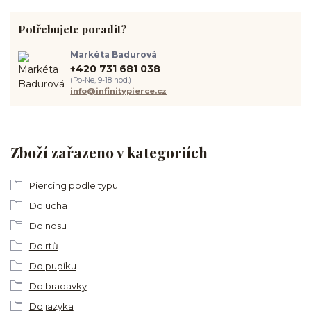
Potřebujete poradit?
Markéta Badurová
+420 731 681 038
(Po-Ne, 9-18 hod.)
info@infinitypierce.cz
Zboží zařazeno v kategoriích
Piercing podle typu
Do ucha
Do nosu
Do rtů
Do pupíku
Do bradavky
Do jazyka