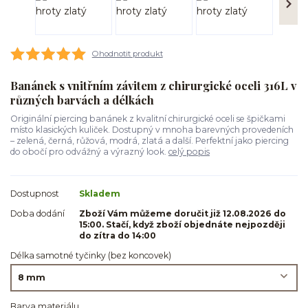
Ohodnotit produkt
Banánek s vnitřním závitem z chirurgické oceli 316L v
různých barvách a délkách
Originální piercing banánek z kvalitní chirurgické oceli se špičkami
místo klasických kuliček. Dostupný v mnoha barevných provedeních
– zelená, černá, růžová, modrá, zlatá a další. Perfektní jako piercing
do obočí pro odvážný a výrazný look.
celý popis
Dostupnost
Skladem
Doba dodání
Zboží Vám můžeme doručit již 12.08.2026 do
15:00. Stačí, když zboží objednáte nejpozději
do zítra do 14:00
Délka samotné tyčinky (bez koncovek)
Barva materiálu