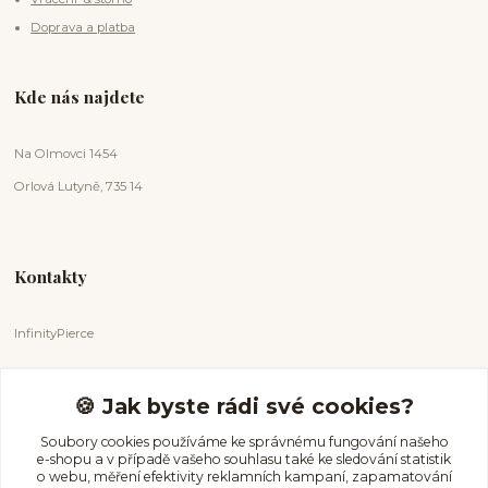
Doprava a platba
Kde nás najdete
Na Olmovci 1454
Orlová Lutyně, 735 14
Kontakty
InfinityPierce
Markéta Badurová
+420 731 681 038
🍪 Jak byste rádi své cookies?
(Po-Ne, 9-18 hod.)
Soubory cookies používáme ke správnému fungování našeho
e-shopu a v případě vašeho souhlasu také ke sledování statistik
info@infinitypierce.cz
o webu, měření efektivity reklamních kampaní, zapamatování