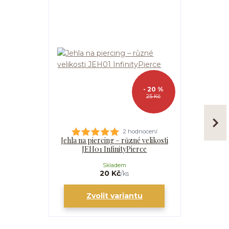
- 20 %
25 Kč
2 hodnocení
Jehla na piercing – různé velikosti
Kanyla
JEH01 InfinityPierce
I
Skladem
20 Kč
/
ks
Zvolit variantu
Zv