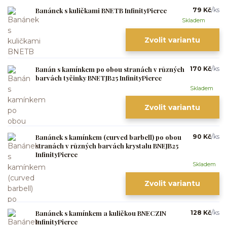
Banánek s kuličkami BNETB InfinityPierce
79 Kč
/
ks
Skladem
Zvolit variantu
Banán s kamínkem po obou stranách v různých
170 Kč
/
ks
barvách tyčinky BNETJB25 InfinityPierce
Skladem
Zvolit variantu
Banánek s kamínkem (curved barbell) po obou
90 Kč
/
ks
stranách v různých barvách krystalu BNEJB25
InfinityPierce
Skladem
Zvolit variantu
Banánek s kamínkem a kuličkou BNECZIN
128 Kč
/
ks
InfinityPierce