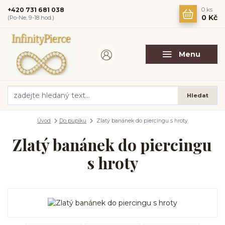
+420 731 681 038
0
ks
0 Kč
(Po-Ne, 9-18 hod.)
Menu
Hledat
Úvod
Do pupíku
Zlatý banánek do piercingu s hroty
Zlatý banánek do piercingu
s hroty