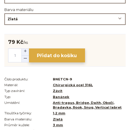
Barva materiálu
79 Kč
/
ks
Přidat do košíku
Číslo produktu:
BNETCN-9
Materiál:
Chirurgická ocel 316L
Typ zavírání:
Závit
Typ:
Banánek
Umístění:
Anti-tragus, Bridge, Daith, Obočí,
Bradavka, Rook, Snug, Vertical labret
Tloušťka tyčinky:
1,2 mm
Barva materiálu:
Zlatá
Průměr kužele:
3 mm