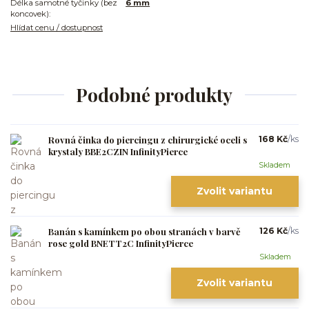
Délka samotné tyčinky (bez
6 mm
koncovek):
Hlídat cenu / dostupnost
Podobné produkty
Rovná činka do piercingu z chirurgické oceli s
168 Kč
/
ks
krystaly BBE2CZIN InfinityPierce
Skladem
Zvolit variantu
Banán s kamínkem po obou stranách v barvě
126 Kč
/
ks
rose gold BNETT2C InfinityPierce
Skladem
Zvolit variantu