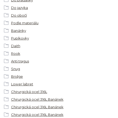
Do bradavky
Do jazyka
Do obočí
Podle materiálu
Banánky
Pupíkovky
Daith
Rook
Anti tragus
Snug
Bridge
Lower labret
Chirurgická ocel 316L
Chirurgická ocel 316L Banánek
Chirurgická ocel 316L Banánek
Chirurgická ocel 316L Banánek