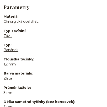
Parametry
Materiál
Chirurgická ocel 316L
Typ zavírání
Závit
Typ
Banánek
Tloušťka tyčinky
1,2 mm
Barva materiálu
Zlatá
Průměr kužele
3 mm
Délka samotné tyčinky (bez koncovek)
6 mm