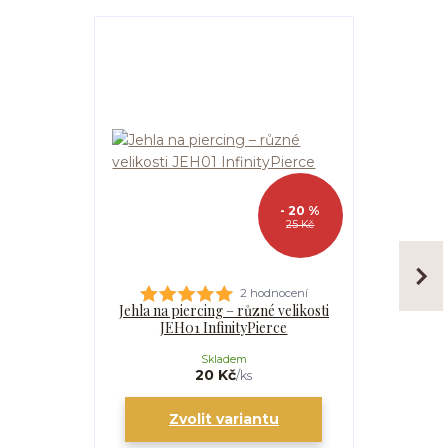
- 20 %
25 Kč
2 hodnocení
Jehla na piercing – různé velikosti
Kanyla
JEH01 InfinityPierce
I
Skladem
20 Kč
/
ks
Zvolit variantu
Zv