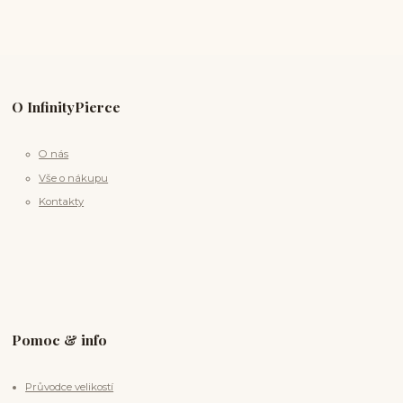
O InfinityPierce
O nás
Vše o nákupu
Kontakty
Pomoc & info
Průvodce velikostí