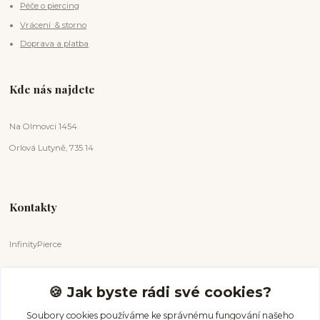
Péče o piercing
Vrácení & storno
Doprava a platba
Kde nás najdete
Na Olmovci 1454
Orlová Lutyně, 735 14
Kontakty
InfinityPierce
Markéta Badurová
+420 731 681 038
🍪 Jak byste rádi své cookies?
(Po-Ne, 9-18 hod.)
Soubory cookies používáme ke správnému fungování našeho