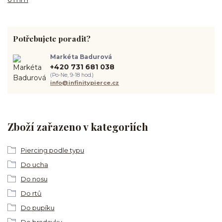
Potřebujete poradit?
Markéta Badurová
+420 731 681 038
(Po-Ne, 9-18 hod.)
info@infinitypierce.cz
Zboží zařazeno v kategoriích
Piercing podle typu
Do ucha
Do nosu
Do rtů
Do pupíku