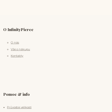
O InfinityPierce
O nás
Vše o nákupu
Kontakty
Pomoc & info
Průvodce velikostí