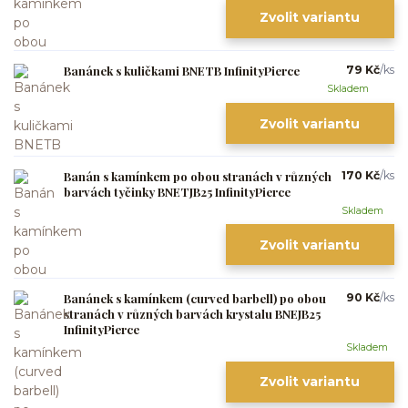
Zvolit variantu
Banánek s kuličkami BNETB InfinityPierce
79 Kč
/
ks
Skladem
Zvolit variantu
Banán s kamínkem po obou stranách v různých
170 Kč
/
ks
barvách tyčinky BNETJB25 InfinityPierce
Skladem
Zvolit variantu
Banánek s kamínkem (curved barbell) po obou
90 Kč
/
ks
stranách v různých barvách krystalu BNEJB25
InfinityPierce
Skladem
Zvolit variantu