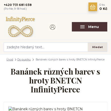
+420 731 681 038
0
ks
0 Kč
(Po-Ne, 9-18 hod.)
Menu
Hledat
Úvod
Do pupíku
Banánek různých barev s hroty BNETCN InfinityPierce
Banánek různých barev s
hroty BNETCN
InfinityPierce