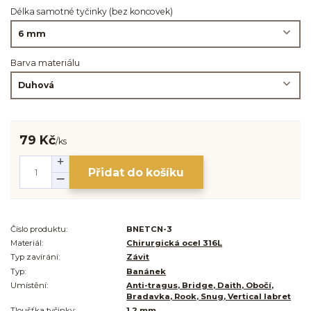
Délka samotné tyčinky (bez koncovek)
Barva materiálu
79 Kč
/
ks
Přidat do košíku
Číslo produktu:
BNETCN-3
Materiál:
Chirurgická ocel 316L
Typ zavírání:
Závit
Typ:
Banánek
Umístění:
Anti-tragus, Bridge, Daith, Obočí,
Bradavka, Rook, Snug, Vertical labret
Tloušťka tyčinky:
1,2 mm