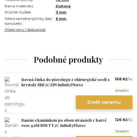
Barva materiálu:
Duhová
Průměr kužele:
3 mm
Délka samotné tyčinky (bez
6 mm
koncovek):
Hlídat cenu / dostupnost
Podobné produkty
Rovná činka do piercingu z chirurgické oceli s
168 Kč
/
ks
krystaly BBE2CZIN InfinityPierce
Skladem
Zvolit variantu
Banán s kamínkem po obou stranách v barvě
126 Kč
/
ks
rose gold BNETT2C InfinityPierce
Skladem