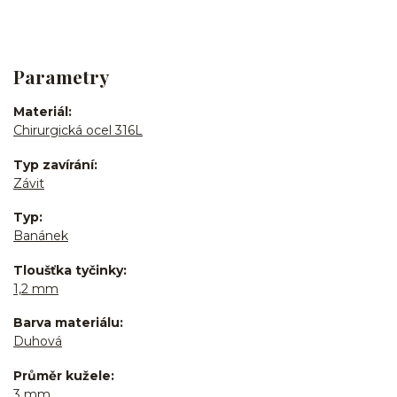
Parametry
Materiál
Chirurgická ocel 316L
Typ zavírání
Závit
Typ
Banánek
Tloušťka tyčinky
1,2 mm
Barva materiálu
Duhová
Průměr kužele
3 mm