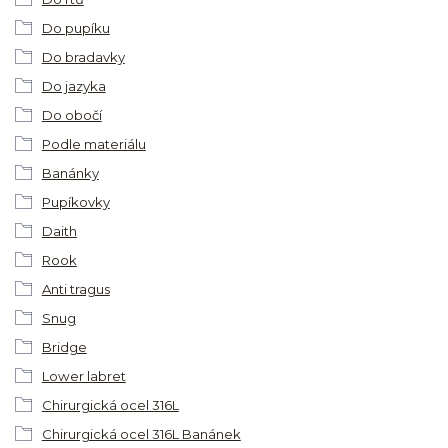
Do pupíku
Do bradavky
Do jazyka
Do obočí
Podle materiálu
Banánky
Pupíkovky
Daith
Rook
Anti tragus
Snug
Bridge
Lower labret
Chirurgická ocel 316L
Chirurgická ocel 316L Banánek