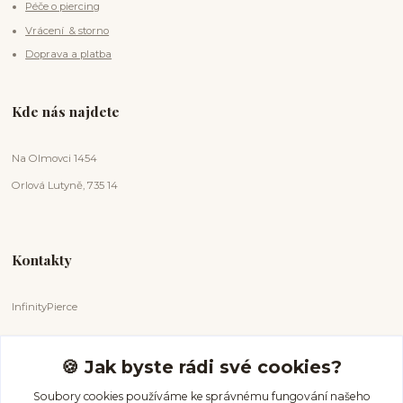
Péče o piercing
Vrácení & storno
Doprava a platba
Kde nás najdete
Na Olmovci 1454
Orlová Lutyně, 735 14
Kontakty
InfinityPierce
Markéta Badurová
+420 731 681 038
🍪 Jak byste rádi své cookies?
(Po-Ne, 9-18 hod.)
Soubory cookies používáme ke správnému fungování našeho