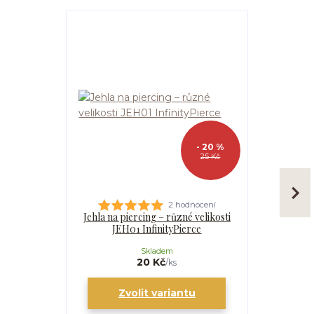
- 20 %
25 Kč
2 hodnocení
Jehla na piercing – různé velikosti
Kanyla
JEH01 InfinityPierce
I
Skladem
20 Kč
/
ks
Zvolit variantu
Zv