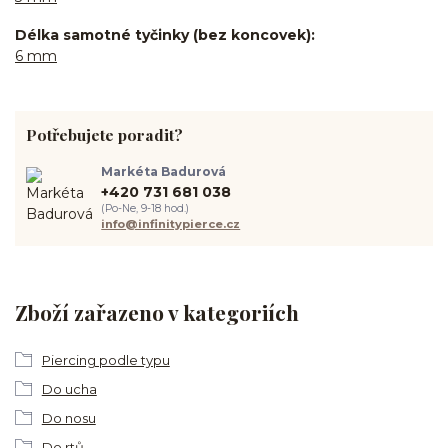
Délka samotné tyčinky (bez koncovek)
6 mm
Potřebujete poradit?
Markéta Badurová
+420 731 681 038
(Po-Ne, 9-18 hod.)
info@infinitypierce.cz
Zboží zařazeno v kategoriích
Piercing podle typu
Do ucha
Do nosu
Do rtů