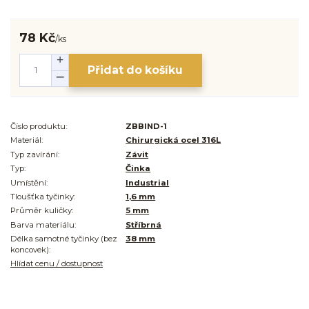
78 Kč
/
ks
Přidat do košíku
Číslo produktu:
ZBBIND-1
Materiál:
Chirurgická ocel 316L
Typ zavírání:
Závit
Typ:
Činka
Umístění:
Industrial
Tloušťka tyčinky:
1,6 mm
Průměr kuličky:
5 mm
Barva materiálu:
Stříbrná
Délka samotné tyčinky (bez
38 mm
koncovek):
Hlídat cenu / dostupnost