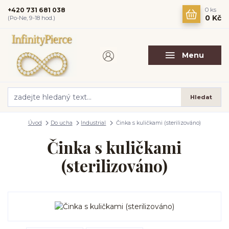
+420 731 681 038
0
ks
0 Kč
(Po-Ne, 9-18 hod.)
Menu
Hledat
Úvod
Do ucha
Industrial
Činka s kuličkami (sterilizováno)
Činka s kuličkami
(sterilizováno)