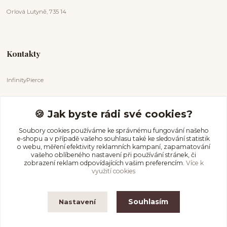
Orlová Lutyně, 735 14
Kontakty
InfinityPierce
Markéta Badurová
+420 731 681 038
🍪 Jak byste rádi své cookies?
(Po-Ne, 9-18 hod.)
Soubory cookies používáme ke správnému fungování našeho
e-shopu a v případě vašeho souhlasu také ke sledování statistik
info@infinitypierce.cz
o webu, měření efektivity reklamních kampaní, zapamatování
vašeho oblíbeného nastavení při používání stránek, či
zobrazení reklam odpovídajících vašim preferencím.
Více k
využití cookies
Souhlasím
Nastavení
InfinityPierce