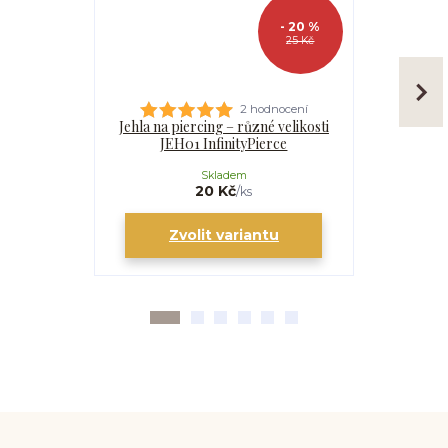
- 20 %
25 Kč
2 hodnocení
Jehla na piercing – různé velikosti
Kanyla
JEH01 InfinityPierce
I
Skladem
20 Kč
/
ks
Zvolit variantu
Zv