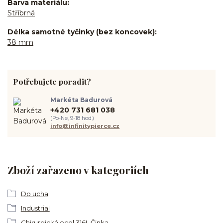
Barva materiálu
Stříbrná
Délka samotné tyčinky (bez koncovek)
38 mm
Potřebujete poradit?
Markéta Badurová
+420 731 681 038
(Po-Ne, 9-18 hod.)
info@infinitypierce.cz
Zboží zařazeno v kategoriích
Do ucha
Industrial
Chirurgická ocel 316L Činka