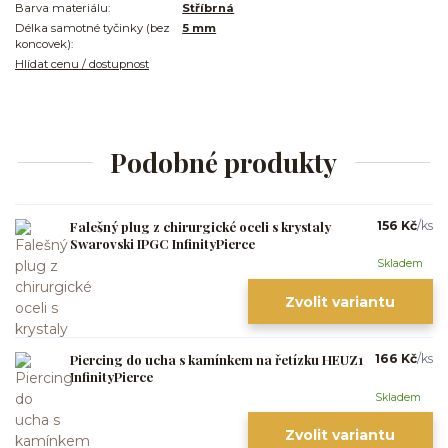
Barva materiálu:
Stříbrná
Délka samotné tyčinky (bez
5 mm
koncovek):
Hlídat cenu / dostupnost
Podobné produkty
Falešný plug z chirurgické oceli s krystaly
156 Kč
/
ks
Swarovski IPGC InfinityPierce
Skladem
Zvolit variantu
Piercing do ucha s kamínkem na řetízku HEUZ1
166 Kč
/
ks
InfinityPierce
Skladem
Zvolit variantu