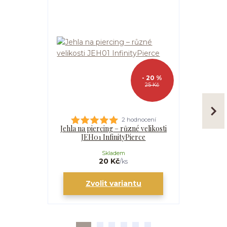
- 20 %
25 Kč
2 hodnocení
Jehla na piercing – různé velikosti
Kanyla
JEH01 InfinityPierce
I
Skladem
20 Kč
/
ks
Zvolit variantu
Zv