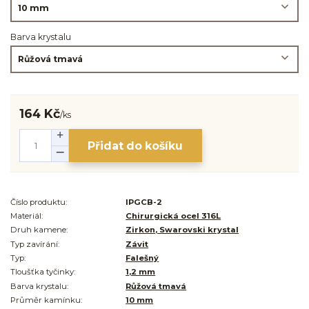
Barva krystalu
164 Kč
/
ks
Přidat do košíku
Číslo produktu:
IPGCB-2
Materiál:
Chirurgická ocel 316L
Druh kamene:
Zirkon, Swarovski krystal
Typ zavírání:
Závit
Typ:
Falešný
Tloušťka tyčinky:
1,2 mm
Barva krystalu:
Růžová tmavá
Průměr kamínku:
10 mm