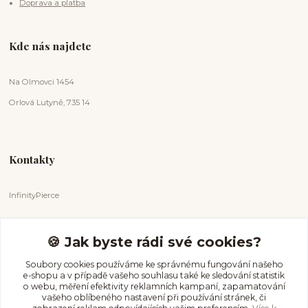
Doprava a platba
Kde nás najdete
Na Olmovci 1454
Orlová Lutyně, 735 14
Kontakty
InfinityPierce
Markéta Badurová
+420 731 681 038
🍪 Jak byste rádi své cookies?
(Po-Ne, 9-18 hod.)
Soubory cookies používáme ke správnému fungování našeho
e-shopu a v případě vašeho souhlasu také ke sledování statistik
info@infinitypierce.cz
o webu, měření efektivity reklamních kampaní, zapamatování
vašeho oblíbeného nastavení při používání stránek, či