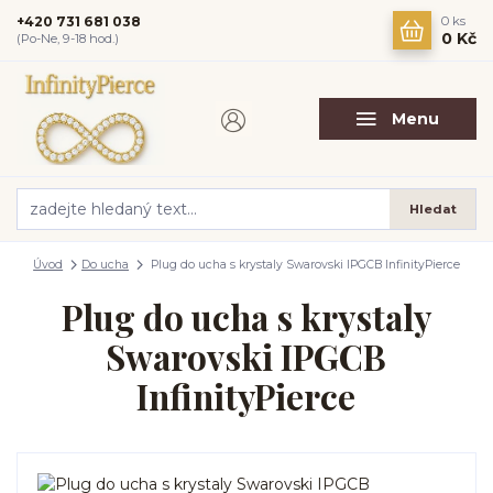
+420 731 681 038
0
ks
0 Kč
(Po-Ne, 9-18 hod.)
Menu
Hledat
Úvod
Do ucha
Plug do ucha s krystaly Swarovski IPGCB InfinityPierce
Plug do ucha s krystaly
Swarovski IPGCB
InfinityPierce