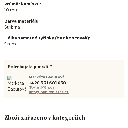
Průměr kamínku
10 mm
Barva materiálu
Stříbrná
Délka samotné tyčinky (bez koncovek)
5 mm
Potřebujete poradit?
Markéta Badurová
+420 731 681 038
(Po-Ne, 9-18 hod.)
info@infinitypierce.cz
Zboží zařazeno v kategoriích