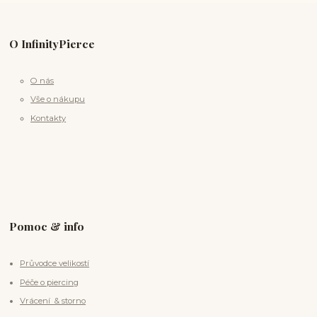
O InfinityPierce
O nás
Vše o nákupu
Kontakty
Pomoc & info
Průvodce velikostí
Péče o piercing
Vrácení & storno