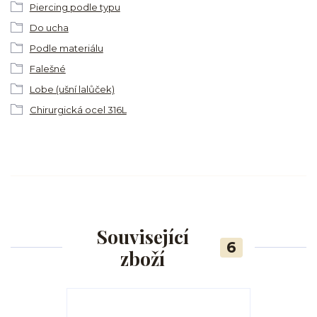
Piercing podle typu
Do ucha
Podle materiálu
Falešné
Lobe (ušní lalůček)
Chirurgická ocel 316L
Související
6
zboží