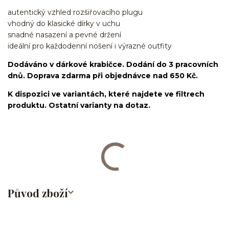
autentický vzhled rozšiřovacího plugu
vhodný do klasické dírky v uchu
snadné nasazení a pevné držení
ideální pro každodenní nošení i výrazné outfity
Dodáváno v dárkové krabičce. Dodání do 3 pracovních
dnů. Doprava zdarma při objednávce nad 650 Kč.
K dispozici ve variantách, které najdete ve filtrech
produktu. Ostatní varianty na dotaz.
fake piercing/falešné/lobe/ušní lalůček/chirurgická
ocel/316L/nepravý/nasazovací/bez dírky
Původ zboží