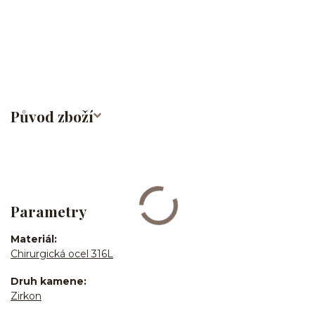
činka/piercingová tyčka/barbell/rovná činka/s řetízkem/ocel/chirurgická
ocel/316L/stříbrná/Helix/Tragus/Conch/Do ucha/Do nosu/bridge/Do
bradavky/Do jazyka/Do obočí
Původ zboží
Parametry
Materiál
Chirurgická ocel 316L
Druh kamene
Zirkon