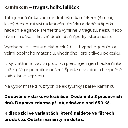
kamínkem –
tragus
,
helix
,
lalůček
Tato jemná činka zaujme drobným kamínkem (3 mm),
který decentně visí na krátkém řetízku a dodává šperku
nádech elegance. Perfektně vynikne v tragusu, helixu nebo
ušním lalůčku, a krásně doplní další šperky, které nosíte.
Vyrobena je z chirurgické oceli 316L – hypoalergenního a
velmi odolného materiálu, vhodného i pro citlivou pokožku.
Díky vnitřnímu závitu prochází piercingem jen hladká činka,
což zajišťuje pohodlné nošení. Šperk se snadno a bezpečně
zašroubuje zepředu.
Na výběr máte z různých délek tyčinky i barev kamínku.
Dodáváno v dárkové krabičce. Dodání do 3 pracovních
dnů. Doprava zdarma při objednávce nad 650 Kč.
K dispozici ve variantách, které najdete ve filtrech
produktu. Ostatní varianty na dotaz.