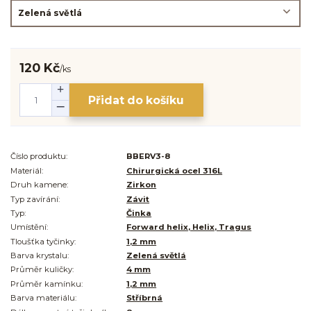
120 Kč
/
ks
Přidat do košíku
Číslo produktu:
BBERV3-8
Materiál:
Chirurgická ocel 316L
Druh kamene:
Zirkon
Typ zavírání:
Závit
Typ:
Činka
Umístění:
Forward helix, Helix, Tragus
Tloušťka tyčinky:
1,2 mm
Barva krystalu:
Zelená světlá
Průměr kuličky:
4 mm
Průměr kamínku:
1,2 mm
Barva materiálu:
Stříbrná