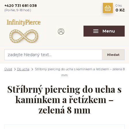
+420 731 681 038
0
ks
0 Kč
(Po-Ne, 9-18 hod.)
Menu
Hledat
Úvod
Do ucha
Stříbrný piercing do ucha s kamínkem a řetízkem – zelená 8
mm
Stříbrný piercing do ucha s
kamínkem a řetízkem –
zelená 8 mm