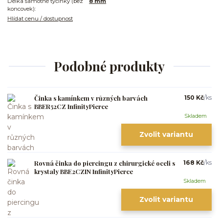
Délka samotné tyčinky (bez
8 mm
koncovek):
Hlídat cenu / dostupnost
Podobné produkty
Činka s kamínkem v různých barvách
150 Kč
/
ks
BBER52CZ InfinityPierce
Skladem
Zvolit variantu
Rovná činka do piercingu z chirurgické oceli s
168 Kč
/
ks
krystaly BBE2CZIN InfinityPierce
Skladem
Zvolit variantu