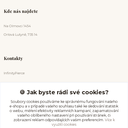
Kde nás najdete
Na Olmovci 1454
Orlová Lutyně, 735 14
Kontakty
InfinityPierce
Markéta Badurová
+420 731 681 038
🍪 Jak byste rádi své cookies?
(Po-Ne, 9-18 hod.)
Soubory cookies používáme ke správnému fungování našeho
e-shopu a v případě vašeho souhlasu také ke sledování statistik
info@infinitypierce.cz
o webu, měření efektivity reklamních kampaní, zapamatování
vašeho oblíbeného nastavení při používání stránek, či
zobrazení reklam odpovídajících vašim preferencím.
Více k
využití cookies