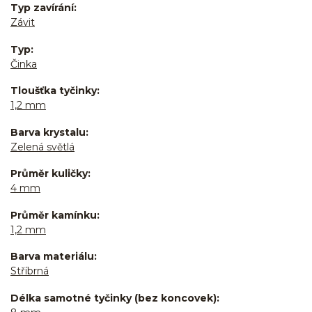
Typ zavírání
Závit
Typ
Činka
Tloušťka tyčinky
1,2 mm
Barva krystalu
Zelená světlá
Průměr kuličky
4 mm
Průměr kamínku
1,2 mm
Barva materiálu
Stříbrná
Délka samotné tyčinky (bez koncovek)