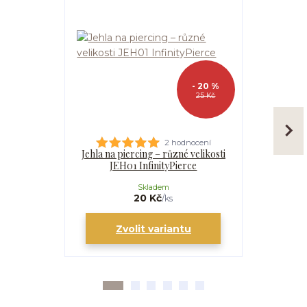
- 20 %
25 Kč
2 hodnocení
Jehla na piercing – různé velikosti
Kanyla
JEH01 InfinityPierce
I
Skladem
20 Kč
/
ks
Zvolit variantu
Zv