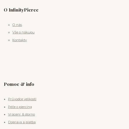
O InfinityPierce
O nás
Vše o nákupu
Kontakty
Pomoc & info
Průvodce velikostí
Péče o piercing
Vrácení & storno
Doprava a platba