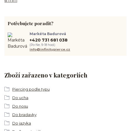
8 mm
Potřebujete poradit?
Markéta Badurová
+420 731 681 038
(Po-Ne, 9-18 hod.)
info@infinitypierce.cz
Zboží zařazeno v kategoriích
Piercing podle typu
Do ucha
Do nosu
Do bradavky
Do jazyka