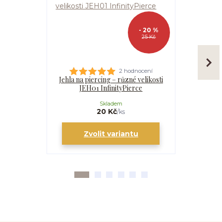
- 20 %
25 Kč
2 hodnocení
Jehla na piercing – různé velikosti
Kanyla
JEH01 InfinityPierce
I
Skladem
20 Kč
/
ks
Zvolit variantu
Zv