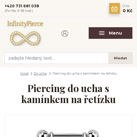
+420 731 681 038
0
ks
0 Kč
(Po-Ne, 9-18 hod.)
Menu
Hledat
Úvod
Do ucha
Piercing do ucha s kamínkem na řetízku
Piercing do ucha s
kamínkem na řetízku