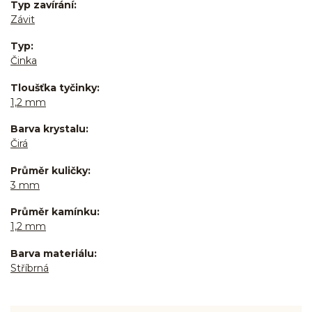
Typ zavírání
Závit
Typ
Činka
Tloušťka tyčinky
1,2 mm
Barva krystalu
Čirá
Průměr kuličky
3 mm
Průměr kamínku
1,2 mm
Barva materiálu
Stříbrná