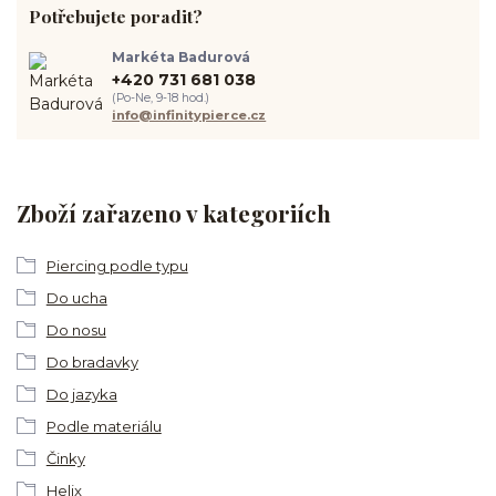
Potřebujete poradit?
Markéta Badurová
+420 731 681 038
(Po-Ne, 9-18 hod.)
info@infinitypierce.cz
Zboží zařazeno v kategoriích
Piercing podle typu
Do ucha
Do nosu
Do bradavky
Do jazyka
Podle materiálu
Činky
Helix