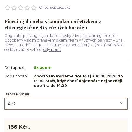
Ohodnotit produkt
Piercing do ucha s kamínkem a řetízkem z
chirurgické oceli v různých barvách
Originální piercing nejen do bradavky z kvalitní chirurgické oceli.
Ozdobený visícím přívěskem s kamínkem v různých barvách – čirá,
růžová, modrá. Elegantní a smyslný šperk, který zvýrazní tvůj styl a
dodá odvážný vzhled.
celý popis
Dostupnost
Skladem
Doba dodání
Zboží Vám můžeme doručit již 10.08.2026 do
15:00. Stačí, když zboží objednáte nejpozději
do zítra do 14:00
Barva krystalu
166 Kč
/
ks