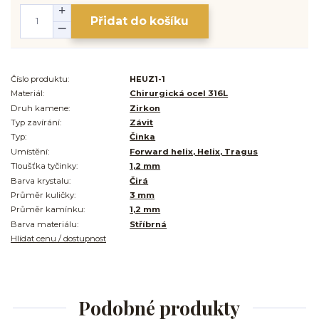
Přidat do košíku
Číslo produktu:
HEUZ1-1
Materiál:
Chirurgická ocel 316L
Druh kamene:
Zirkon
Typ zavírání:
Závit
Typ:
Činka
Umístění:
Forward helix, Helix, Tragus
Tloušťka tyčinky:
1,2 mm
Barva krystalu:
Čirá
Průměr kuličky:
3 mm
Průměr kamínku:
1,2 mm
Barva materiálu:
Stříbrná
Hlídat cenu / dostupnost
Podobné produkty