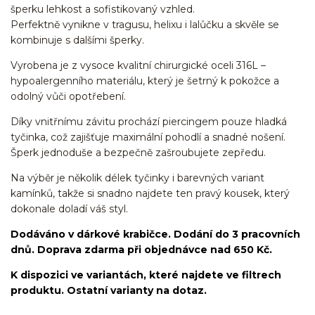
šperku lehkost a sofistikovaný vzhled.
Perfektně vynikne v tragusu, helixu i lalůčku a skvěle se
kombinuje s dalšími šperky.
Vyrobena je z vysoce kvalitní chirurgické oceli 316L –
hypoalergenního materiálu, který je šetrný k pokožce a
odolný vůči opotřebení.
Díky vnitřnímu závitu prochází piercingem pouze hladká
tyčinka, což zajišťuje maximální pohodlí a snadné nošení.
Šperk jednoduše a bezpečně zašroubujete zepředu.
Na výběr je několik délek tyčinky i barevných variant
kamínků, takže si snadno najdete ten pravý kousek, který
dokonale doladí váš styl.
Dodáváno v dárkové krabičce. Dodání do 3 pracovních
dnů. Doprava zdarma při objednávce nad 650 Kč.
K dispozici ve variantách, které najdete ve filtrech
produktu. Ostatní varianty na dotaz.