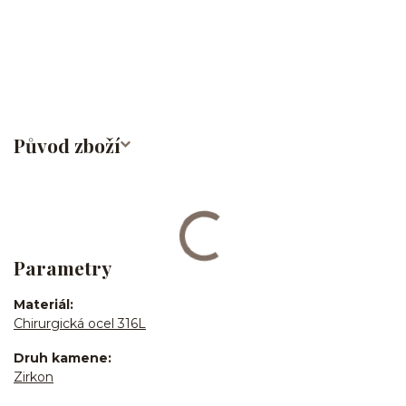
činka/piercingová tyčka/barbell/rovná činka/s řetízkem/ocel/chirurgická
ocel/316L/stříbrná/Helix/Tragus/Conch/Do ucha/Do nosu/bridge/Do
bradavky/Do jazyka/Do obočí
Původ zboží
Parametry
Materiál
Chirurgická ocel 316L
Druh kamene
Zirkon