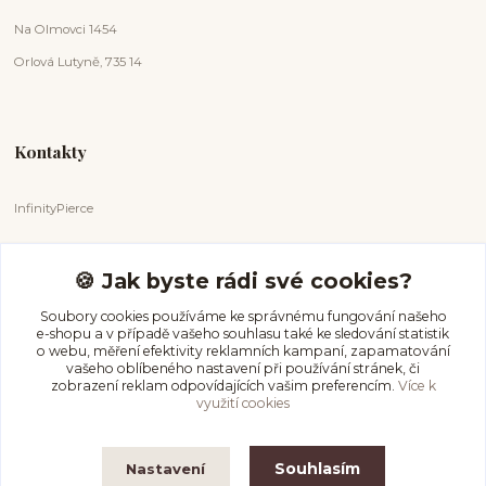
Na Olmovci 1454
Orlová Lutyně, 735 14
Kontakty
InfinityPierce
Markéta Badurová
+420 731 681 038
🍪 Jak byste rádi své cookies?
(Po-Ne, 9-18 hod.)
Soubory cookies používáme ke správnému fungování našeho
e-shopu a v případě vašeho souhlasu také ke sledování statistik
info@infinitypierce.cz
o webu, měření efektivity reklamních kampaní, zapamatování
vašeho oblíbeného nastavení při používání stránek, či
zobrazení reklam odpovídajících vašim preferencím.
Více k
využití cookies
Souhlasím
Nastavení