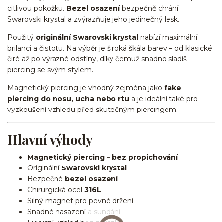
citlivou pokožku.
Bezel osazení
bezpečně chrání
Swarovski krystal a zvýrazňuje jeho jedinečný lesk.
Použitý
originální Swarovski krystal
nabízí maximální
brilanci a čistotu. Na výběr je široká škála barev – od klasické
čiré až po výrazné odstíny, díky čemuž snadno sladíš
piercing se svým stylem.
Magnetický piercing je vhodný zejména jako
fake
piercing do nosu, ucha nebo rtu
a je ideální také pro
vyzkoušení vzhledu před skutečným piercingem.
Hlavní výhody
Magnetický piercing – bez propichování
Originální
Swarovski krystal
Bezpečné
bezel osazení
Chirurgická ocel
316L
Silný magnet pro pevné držení
Snadné nasazení a sundání