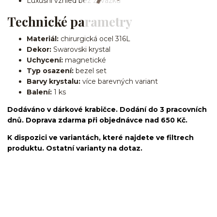
Luxusní vzhled bez závazků
Technické parametry
Materiál:
chirurgická ocel 316L
Dekor:
Swarovski krystal
Uchycení:
magnetické
Typ osazení:
bezel set
Barvy krystalu:
více barevných variant
Balení:
1 ks
Dodáváno v dárkové krabičce. Dodání do 3 pracovních
dnů. Doprava zdarma při objednávce nad 650 Kč.
K dispozici ve variantách, které najdete ve filtrech
produktu. Ostatní varianty na dotaz.
fake piercing/falešné/lobe/ušní lalůček/chirurgická
ocel/316L/nepravý/nasazovací/bez dírky