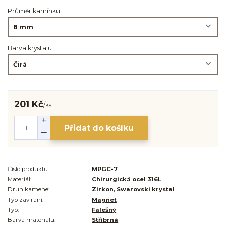
Průměr kamínku
Barva krystalu
201 Kč
/
ks
Přidat do košíku
Číslo produktu:
MPGC-7
Materiál:
Chirurgická ocel 316L
Druh kamene:
Zirkon, Swarovski krystal
Typ zavírání:
Magnet
Typ:
Falešný
Barva materiálu:
Stříbrná