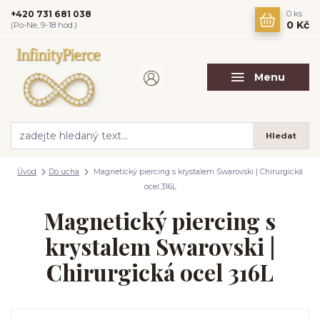
+420 731 681 038
0
ks
0 Kč
(Po-Ne, 9-18 hod.)
Menu
Hledat
Úvod
Do ucha
Magnetický piercing s krystalem Swarovski | Chirurgická
ocel 316L
Magnetický piercing s
krystalem Swarovski |
Chirurgická ocel 316L