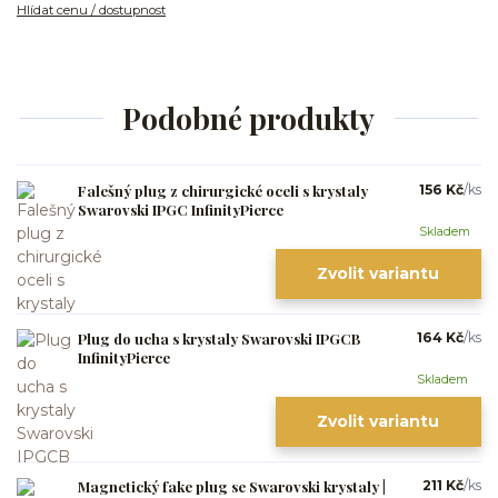
Hlídat cenu / dostupnost
Podobné produkty
Falešný plug z chirurgické oceli s krystaly
156 Kč
/
ks
Swarovski IPGC InfinityPierce
Skladem
Zvolit variantu
Plug do ucha s krystaly Swarovski IPGCB
164 Kč
/
ks
InfinityPierce
Skladem
Zvolit variantu
Magnetický fake plug se Swarovski krystaly |
211 Kč
/
ks