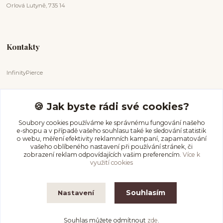
Orlová Lutyně, 735 14
Kontakty
InfinityPierce
Markéta Badurová
+420 731 681 038
🍪 Jak byste rádi své cookies?
(Po-Ne, 9-18 hod.)
Soubory cookies používáme ke správnému fungování našeho
e-shopu a v případě vašeho souhlasu také ke sledování statistik
info@infinitypierce.cz
o webu, měření efektivity reklamních kampaní, zapamatování
vašeho oblíbeného nastavení při používání stránek, či
zobrazení reklam odpovídajících vašim preferencím.
Více k
využití cookies
Souhlasím
Nastavení
InfinityPierce
Souhlas můžete odmítnout
zde
.