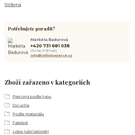
Stříbrná
Potřebujete poradit?
Markéta Badurová
+420 731 681 038
(Po-Ne, 9-18 hod.)
info@infinitypierce.cz
Zboží zařazeno v kategoriích
Piercing podle typu
Do ucha
Podle materiálu
Falešné
Lobe (ušní lalůček)