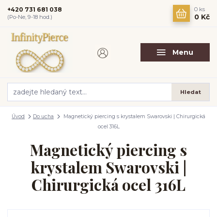
+420 731 681 038
0
ks
0 Kč
(Po-Ne, 9-18 hod.)
Menu
Hledat
Úvod
Do ucha
Magnetický piercing s krystalem Swarovski | Chirurgická
ocel 316L
Magnetický piercing s
krystalem Swarovski |
Chirurgická ocel 316L