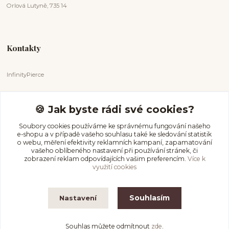
Orlová Lutyně, 735 14
Kontakty
InfinityPierce
Markéta Badurová
+420 731 681 038
🍪 Jak byste rádi své cookies?
(Po-Ne, 9-18 hod.)
Soubory cookies používáme ke správnému fungování našeho
e-shopu a v případě vašeho souhlasu také ke sledování statistik
info@infinitypierce.cz
o webu, měření efektivity reklamních kampaní, zapamatování
vašeho oblíbeného nastavení při používání stránek, či
zobrazení reklam odpovídajících vašim preferencím.
Více k
využití cookies
Souhlasím
Nastavení
InfinityPierce
Souhlas můžete odmítnout
zde
.