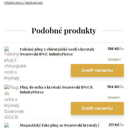
Hlídat cenu / dostupnost
Podobné produkty
Falešný plug z chirurgické oceli s krystaly
156 Kč
/
ks
Swarovski IPGC InfinityPierce
Skladem
Zvolit variantu
Plug do ucha s krystaly Swarovski IPGCB
164 Kč
/
ks
InfinityPierce
Skladem
Zvolit variantu
Magnetický fake plug se Swarovski krystaly |
211 Kč
/
ks