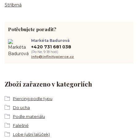
Stříbrná
Potřebujete poradit?
Markéta Badurová
+420 731 681 038
(Po-Ne, 9-18 hod.)
info@infinitypierce.cz
Zboží zařazeno v kategoriích
Piercing podle typu
Do ucha
Podle materiálu
Falešné
Lobe (ušní lalůček)