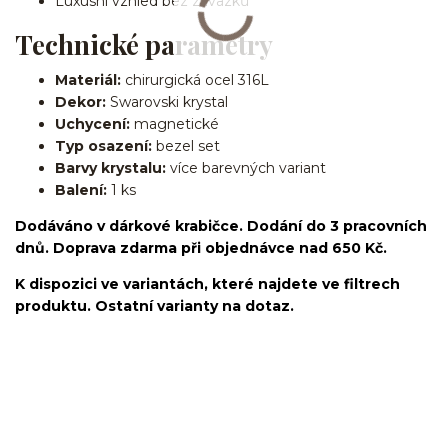
Luxusní vzhled bez závazků
Technické parametry
Materiál:
chirurgická ocel 316L
Dekor:
Swarovski krystal
Uchycení:
magnetické
Typ osazení:
bezel set
Barvy krystalu:
více barevných variant
Balení:
1 ks
Dodáváno v dárkové krabičce. Dodání do 3 pracovních
dnů. Doprava zdarma při objednávce nad 650 Kč.
K dispozici ve variantách, které najdete ve filtrech
produktu. Ostatní varianty na dotaz.
fake piercing/falešné/lobe/ušní lalůček/chirurgická
ocel/316L/nepravý/nasazovací/bez dírky