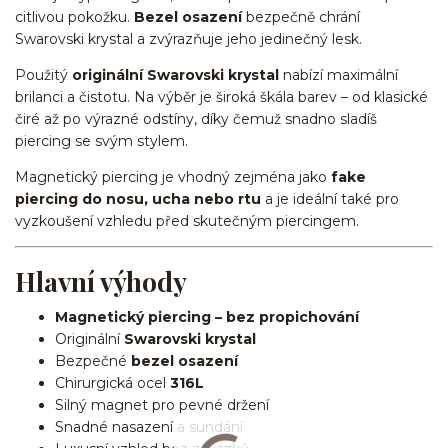
citlivou pokožku.
Bezel osazení
bezpečně chrání
Swarovski krystal a zvýrazňuje jeho jedinečný lesk.
Použitý
originální Swarovski krystal
nabízí maximální
brilanci a čistotu. Na výběr je široká škála barev – od klasické
čiré až po výrazné odstíny, díky čemuž snadno sladíš
piercing se svým stylem.
Magnetický piercing je vhodný zejména jako
fake
piercing do nosu, ucha nebo rtu
a je ideální také pro
vyzkoušení vzhledu před skutečným piercingem.
Hlavní výhody
Magnetický piercing – bez propichování
Originální
Swarovski krystal
Bezpečné
bezel osazení
Chirurgická ocel
316L
Silný magnet pro pevné držení
Snadné nasazení a sundání