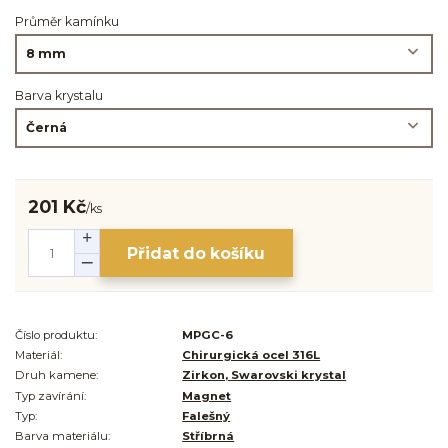
Průměr kamínku
Barva krystalu
201 Kč
/
ks
Přidat do košíku
Číslo produktu:
MPGC-6
Materiál:
Chirurgická ocel 316L
Druh kamene:
Zirkon, Swarovski krystal
Typ zavírání:
Magnet
Typ:
Falešný
Barva materiálu:
Stříbrná