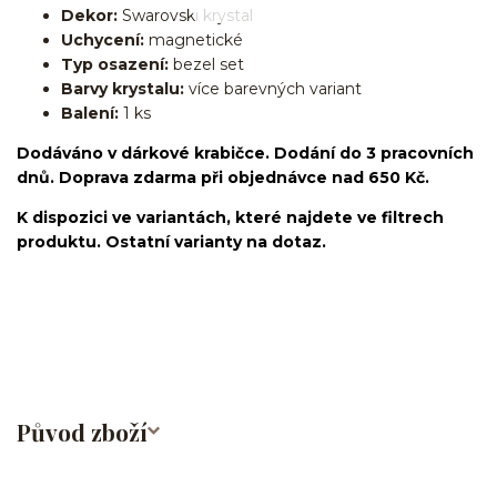
Dekor:
Swarovski krystal
Uchycení:
magnetické
Typ osazení:
bezel set
Barvy krystalu:
více barevných variant
Balení:
1 ks
Dodáváno v dárkové krabičce. Dodání do 3 pracovních
dnů. Doprava zdarma při objednávce nad 650 Kč.
K dispozici ve variantách, které najdete ve filtrech
produktu. Ostatní varianty na dotaz.
fake piercing/falešné/lobe/ušní lalůček/chirurgická
ocel/316L/nepravý/nasazovací/bez dírky
Původ zboží