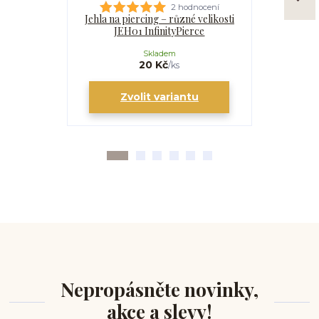
2 hodnocení
Jehla na piercing – různé velikosti
Kanyla
JEH01 InfinityPierce
I
Skladem
20 Kč
/
ks
Zvolit variantu
Zv
Nepropásněte novinky,
akce a slevy!