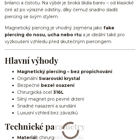
brilanci a čistotu. Na výběr je široká škála barev – od klasické
čiré až po výrazné odstíny, díky čemuž snadno sladíš
piercing se svým stylem.
Magnetický piercing je vhodný zejména jako
fake
piercing do nosu, ucha nebo rtu
a je ideální také pro
vyzkoušení vzhledu před skutečným piercingem.
Hlavní výhody
Magnetický piercing – bez propichování
Originální
Swarovski krystal
Bezpečné
bezel osazení
Chirurgická ocel
316L
Silný magnet pro pevné držení
Snadné nasazení a sundání
Luxusní vzhled bez závazků
Technické parametry
Materiál:
chirurgická ocel 316L