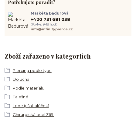
Potřebujete poradit?
Markéta Badurová
+420 731 681 038
(Po-Ne, 9-18 hod.)
info@infinitypierce.cz
Zboží zařazeno v kategoriích
Piercing podle typu
Do ucha
Podle materiálu
Falešné
Lobe (ušní lalůček)
Chirurgická ocel 316L