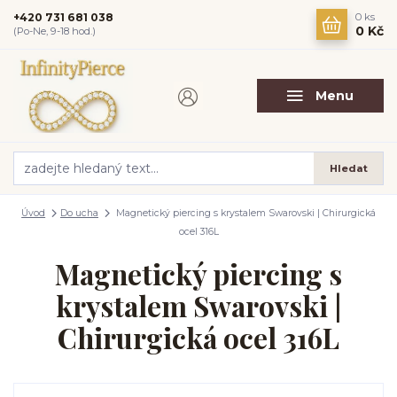
+420 731 681 038
0
ks
0 Kč
(Po-Ne, 9-18 hod.)
Menu
Hledat
Úvod
Do ucha
Magnetický piercing s krystalem Swarovski | Chirurgická
ocel 316L
Magnetický piercing s
krystalem Swarovski |
Chirurgická ocel 316L