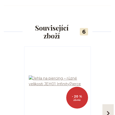
Související
6
zboží
- 20 %
25 Kč