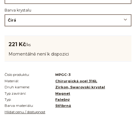
Barva krystalu
221 Kč
/
ks
Momentálně není k dispozici
Číslo produktu:
MPGC-3
Materiál:
Chirurgická ocel 316L
Druh kamene:
Zirkon, Swarovski krystal
Typ zavírání:
Magnet
Typ:
Falešný
Barva materiálu:
Stříbrná
Hlídat cenu / dostupnost