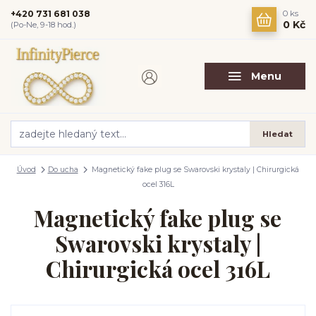
+420 731 681 038
0
ks
0 Kč
(Po-Ne, 9-18 hod.)
Menu
Hledat
Úvod
Do ucha
Magnetický fake plug se Swarovski krystaly | Chirurgická
ocel 316L
Magnetický fake plug se
Swarovski krystaly |
Chirurgická ocel 316L