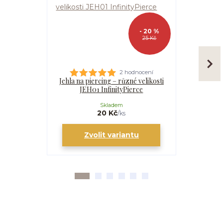
- 20 %
25 Kč
2 hodnocení
Jehla na piercing – různé velikosti
Kanyla
JEH01 InfinityPierce
I
Skladem
20 Kč
/
ks
Zvolit variantu
Zv