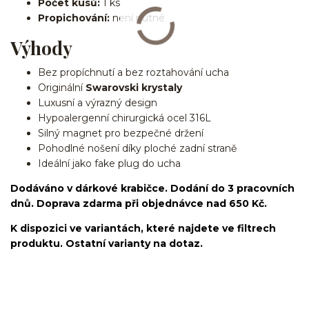
Počet kusů:
1 ks
Propichování:
není nutné
Výhody
Bez propíchnutí a bez roztahování ucha
Originální
Swarovski krystaly
Luxusní a výrazný design
Hypoalergenní chirurgická ocel 316L
Silný magnet pro bezpečné držení
Pohodlné nošení díky ploché zadní straně
Ideální jako fake plug do ucha
Dodáváno v dárkové krabičce. Dodání do 3 pracovních
dnů. Doprava zdarma při objednávce nad 650 Kč.
K dispozici ve variantách, které najdete ve filtrech
produktu. Ostatní varianty na dotaz.
fake piercing/falešné/lobe/ušní lalůček/chirurgická
ocel/316L/nepravý/nasazovací/bez dírky