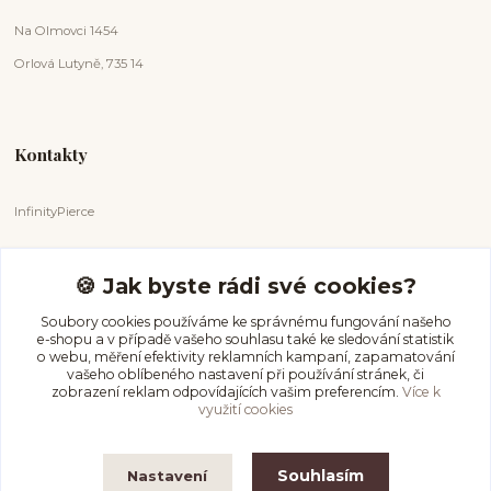
Na Olmovci 1454
Orlová Lutyně, 735 14
Kontakty
InfinityPierce
Markéta Badurová
+420 731 681 038
🍪 Jak byste rádi své cookies?
(Po-Ne, 9-18 hod.)
Soubory cookies používáme ke správnému fungování našeho
e-shopu a v případě vašeho souhlasu také ke sledování statistik
info@infinitypierce.cz
o webu, měření efektivity reklamních kampaní, zapamatování
vašeho oblíbeného nastavení při používání stránek, či
zobrazení reklam odpovídajících vašim preferencím.
Více k
využití cookies
Souhlasím
Nastavení