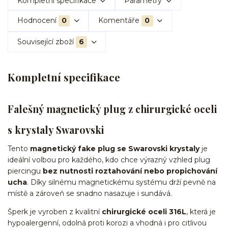
Kompletní specifikace
Parametry
Hodnocení
0
Komentáře
0
Související zboží
6
Kompletní specifikace
Falešný magnetický plug z chirurgické oceli
s krystaly Swarovski
Tento
magnetický fake plug se Swarovski krystaly
je
ideální volbou pro každého, kdo chce výrazný vzhled plug
piercingu
bez nutnosti roztahování nebo propichování
ucha
. Díky silnému magnetickému systému drží pevně na
místě a zároveň se snadno nasazuje i sundává.
Šperk je vyroben z kvalitní
chirurgické oceli 316L
, která je
hypoalergenní, odolná proti korozi a vhodná i pro citlivou