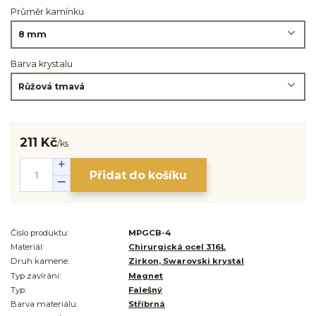
Průměr kamínku
Barva krystalu
211 Kč
/
ks
Přidat do košíku
Číslo produktu:
MPGCB-4
Materiál:
Chirurgická ocel 316L
Druh kamene:
Zirkon, Swarovski krystal
Typ zavírání:
Magnet
Typ:
Falešný
Barva materiálu:
Stříbrná