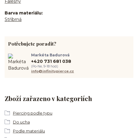
Falešný
Barva materiálu
Stříbrná
Potřebujete poradit?
Markéta Badurová
+420 731 681 038
(Po-Ne, 9-18 hod.)
info@infinitypierce.cz
Zboží zařazeno v kategoriích
Piercing podle typu
Do ucha
Podle materiálu