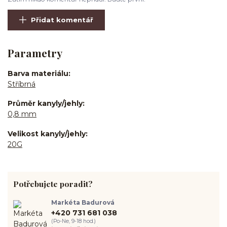
Přidat komentář
Parametry
Barva materiálu
Stříbrná
Průměr kanyly/jehly
0,8 mm
Velikost kanyly/jehly
20G
Potřebujete poradit?
Markéta Badurová
+420 731 681 038
(Po-Ne, 9-18 hod.)