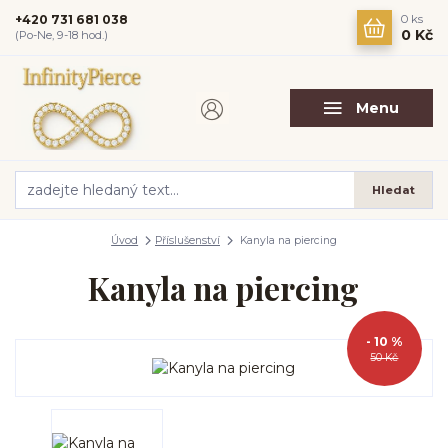
+420 731 681 038
0
ks
0 Kč
(Po-Ne, 9-18 hod.)
Menu
Hledat
Úvod
Příslušenství
Kanyla na piercing
Kanyla na piercing
- 10 %
50 Kč