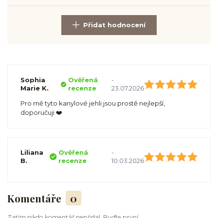
Přidat hodnocení
Sophia
Ověřená
-
Marie K.
recenze
23.07.2026
Pro mě tyto kanylové jehli jsou prostě nejlepší,
doporučuji ❤️
Liliana
Ověřená
-
B.
recenze
10.03.2026
Komentáře
0
Zatím nikdo komentář nepřidal. Buďte první.