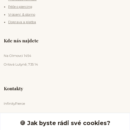
Péče o piercing
Vrácení & storno
Doprava a platba
Kde nás najdete
Na Olmovci 1454
Orlová Lutyně, 735 14
Kontakty
InfinityPierce
Markéta Badurová
+420 731 681 038
🍪 Jak byste rádi své cookies?
(Po-Ne, 9-18 hod.)