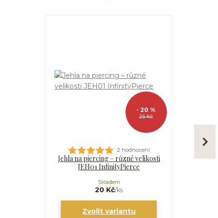
- 20 %
25 Kč
2 hodnocení
Jehla na piercing – různé velikosti
Péče o
JEH01 InfinityPierce
propíchnutí
SPRA
Skladem
20 Kč
/
ks
Zvolit variantu