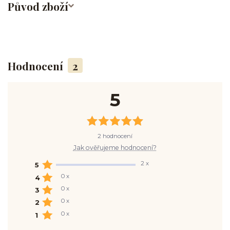
Původ zboží
Hodnocení
2
5
2 hodnocení
Jak ověřujeme hodnocení?
2 x
5
0 x
4
0 x
3
0 x
2
0 x
1