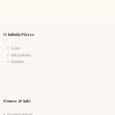
O InfinityPierce
O nás
Vše o nákupu
Kontakty
Pomoc & info
Průvodce velikostí