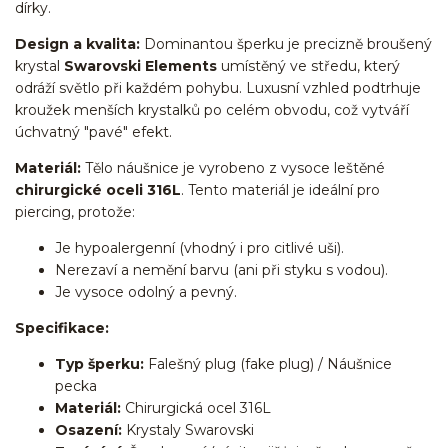
dírky.
Design a kvalita:
Dominantou šperku je precizně broušený
krystal
Swarovski Elements
umístěný ve středu, který
odráží světlo při každém pohybu. Luxusní vzhled podtrhuje
kroužek menších krystalků po celém obvodu, což vytváří
úchvatný "pavé" efekt.
Materiál:
Tělo náušnice je vyrobeno z vysoce leštěné
chirurgické oceli 316L
. Tento materiál je ideální pro
piercing, protože:
Je hypoalergenní (vhodný i pro citlivé uši).
Nerezaví a nemění barvu (ani při styku s vodou).
Je vysoce odolný a pevný.
Specifikace:
Typ šperku:
Falešný plug (fake plug) / Náušnice
pecka
Materiál:
Chirurgická ocel 316L
Osazení:
Krystaly Swarovski