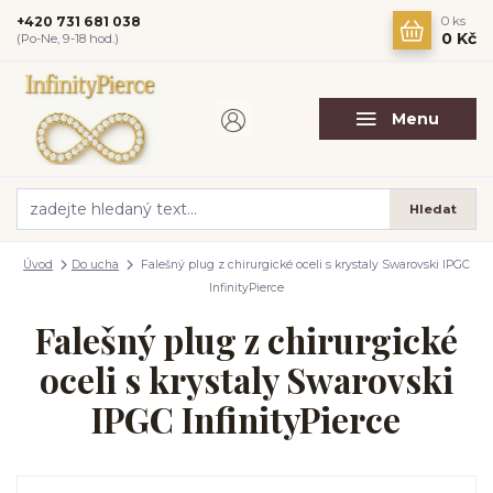
+420 731 681 038
0
ks
0 Kč
(Po-Ne, 9-18 hod.)
Menu
Hledat
Úvod
Do ucha
Falešný plug z chirurgické oceli s krystaly Swarovski IPGC
InfinityPierce
Falešný plug z chirurgické
oceli s krystaly Swarovski
IPGC InfinityPierce