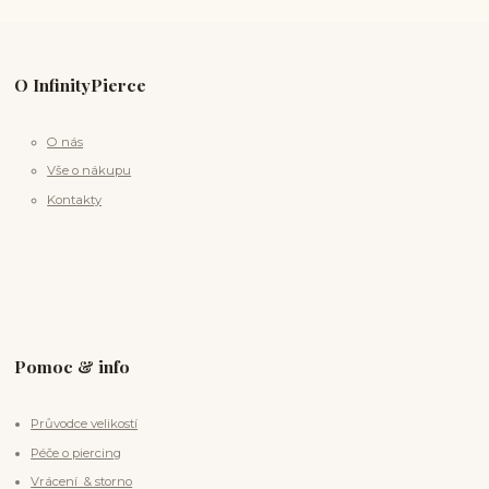
O InfinityPierce
O nás
Vše o nákupu
Kontakty
Pomoc & info
Průvodce velikostí
Péče o piercing
Vrácení & storno