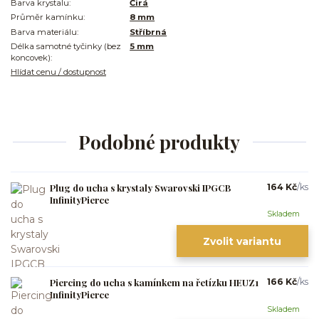
Barva krystalu:
Čirá
Průměr kamínku:
8 mm
Barva materiálu:
Stříbrná
Délka samotné tyčinky (bez
5 mm
koncovek):
Hlídat cenu / dostupnost
Podobné produkty
Plug do ucha s krystaly Swarovski IPGCB
164 Kč
/
ks
InfinityPierce
Skladem
Zvolit variantu
Piercing do ucha s kamínkem na řetízku HEUZ1
166 Kč
/
ks
InfinityPierce
Skladem