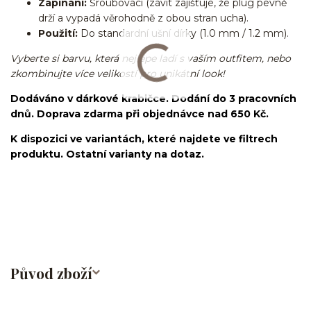
Zapínání:
Šroubovací (závit zajišťuje, že plug pevně
drží a vypadá věrohodně z obou stran ucha).
Použití:
Do standardní ušní dírky (1.0 mm / 1.2 mm).
Vyberte si barvu, která nejlépe ladí s vaším outfitem, nebo
zkombinujte více velikostí pro unikátní look!
Dodáváno v dárkové krabičce. Dodání do 3 pracovních
dnů. Doprava zdarma při objednávce nad 650 Kč.
K dispozici ve variantách, které najdete ve filtrech
produktu. Ostatní varianty na dotaz.
fake piercing/falešné/lobe/ušní lalůček/chirurgická
ocel/316L/nepravý/nasazovací/bez dírky
Původ zboží