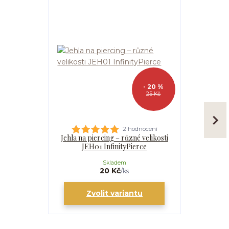
- 20 %
25 Kč
2 hodnocení
Jehla na piercing – různé velikosti
Kanyla
JEH01 InfinityPierce
I
Skladem
20 Kč
/
ks
Zvolit variantu
Zv