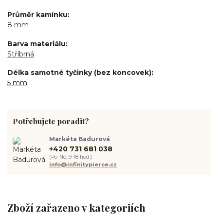
Průměr kamínku
8 mm
Barva materiálu
Stříbrná
Délka samotné tyčinky (bez koncovek)
5 mm
Potřebujete poradit?
Markéta Badurová
+420 731 681 038
(Po-Ne, 9-18 hod.)
info@infinitypierce.cz
Zboží zařazeno v kategoriích