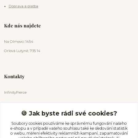
Doprava a platba
Kde nás najdete
Na Olmovci 1454
Orlová Lutyně, 735 14
Kontakty
InfinityPierce
Markéta Badurová
+420 731 681 038
🍪 Jak byste rádi své cookies?
(Po-Ne, 9-18 hod.)
Soubory cookies používáme ke správnému fungování našeho
e-shopu a v případě vašeho souhlasu také ke sledování statistik
info@infinitypierce.cz
o webu, měření efektivity reklamních kampaní, zapamatování