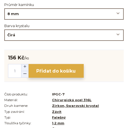
Průměr kamínku
Barva krystalu
156 Kč
/
ks
Přidat do košíku
Číslo produktu:
IPGC-7
Materiál:
Chirurgická ocel 316L
Druh kamene:
Zirkon, Swarovski krystal
Typ zavírání:
Závit
Typ:
Falešný
Tloušťka tyčinky:
1,2 mm