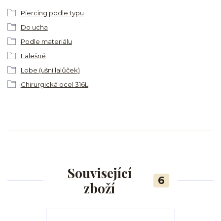
Piercing podle typu
Do ucha
Podle materiálu
Falešné
Lobe (ušní lalůček)
Chirurgická ocel 316L
Související
6
zboží