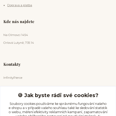
Doprava a platba
Kde nás najdete
Na Olmovci 1454
Orlová Lutyně, 735 14
Kontakty
InfinityPierce
Markéta Badurová
+420 731 681 038
🍪 Jak byste rádi své cookies?
(Po-Ne, 9-18 hod.)
Soubory cookies používáme ke správnému fungování našeho
e-shopu a v případě vašeho souhlasu také ke sledování statistik
info@infinitypierce.cz
o webu, měření efektivity reklamních kampaní, zapamatování