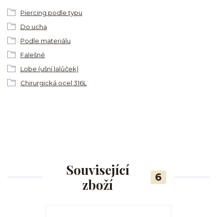
Piercing podle typu
Do ucha
Podle materiálu
Falešné
Lobe (ušní lalůček)
Chirurgická ocel 316L
Související
6
zboží