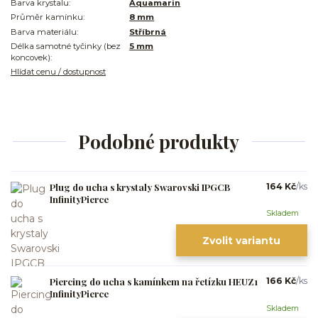
Barva krystalu:
Aquamarin
Průměr kamínku:
8 mm
Barva materiálu:
Stříbrná
Délka samotné tyčinky (bez
5 mm
koncovek):
Hlídat cenu / dostupnost
Podobné produkty
Plug do ucha s krystaly Swarovski IPGCB
164 Kč
/
ks
InfinityPierce
Skladem
Zvolit variantu
Piercing do ucha s kamínkem na řetízku HEUZ1
166 Kč
/
ks
InfinityPierce
Skladem