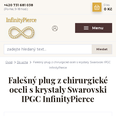
+420 731 681 038
0
ks
0 Kč
(Po-Ne, 9-18 hod.)
Menu
Hledat
Úvod
Do ucha
Falešný plug z chirurgické oceli s krystaly Swarovski IPGC
InfinityPierce
Falešný plug z chirurgické
oceli s krystaly Swarovski
IPGC InfinityPierce