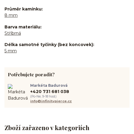
Průměr kamínku
8 mm
Barva materiálu
Stříbrná
Délka samotné tyčinky (bez koncovek)
5 mm
Potřebujete poradit?
Markéta Badurová
+420 731 681 038
(Po-Ne, 9-18 hod.)
info@infinitypierce.cz
Zboží zařazeno v kategoriích