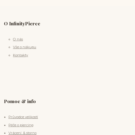
O InfinityPierce
O nás
Vše o nákupu
Kontakty
Pomoc & info
Průvodce velikostí
Péče o piercing
Vrácení & storno