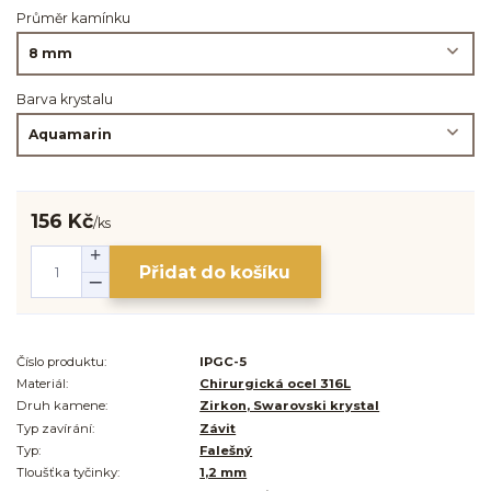
Průměr kamínku
Barva krystalu
156 Kč
/
ks
Přidat do košíku
Číslo produktu:
IPGC-5
Materiál:
Chirurgická ocel 316L
Druh kamene:
Zirkon, Swarovski krystal
Typ zavírání:
Závit
Typ:
Falešný
Tloušťka tyčinky:
1,2 mm