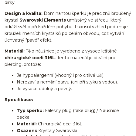
dírky.
Design a kvalita:
Dominantou šperku je precizně broušený
krystal
Swarovski Elements
umístěný ve středu, který
odráží světlo při každém pohybu. Luxusní vzhled podtrhuje
kroužek menších krystalků po celém obvodu, což vytváří
úchvatný "pavé" efekt.
Materiál:
Tělo náušnice je vyrobeno z vysoce leštěné
chirurgické oceli 316L
. Tento materiál je ideální pro
piercing, protože:
Je hypoalergenní (vhodný i pro citlivé uši).
Nerezaví a nemění barvu (ani při styku s vodou).
Je vysoce odolný a pevný.
Specifikace:
Typ šperku:
Falešný plug (fake plug) / Náušnice
pecka
Materiál:
Chirurgická ocel 316L
Osazení:
Krystaly Swarovski