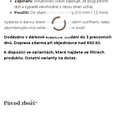
Zapínání:
Šroubovací (závit zajišťuje, že plug pevně
drží a vypadá věrohodně z obou stran ucha).
Použití:
Do standardní ušní dírky (1.0 mm / 1.2 mm).
Vyberte si barvu, která nejlépe ladí s vaším outfitem, nebo
zkombinujte více velikostí pro unikátní look!
Dodáváno v dárkové krabičce. Dodání do 3 pracovních
dnů. Doprava zdarma při objednávce nad 650 Kč.
K dispozici ve variantách, které najdete ve filtrech
produktu. Ostatní varianty na dotaz.
fake piercing/falešné/lobe/ušní lalůček/chirurgická
ocel/316L/nepravý/nasazovací/bez dírky
Původ zboží