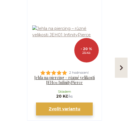
- 20 %
25 Kč
2 hodnocení
Jehla na piercing – různé velikosti
Kanyla
JEH01 InfinityPierce
I
Skladem
20 Kč
/
ks
Zvolit variantu
Zv