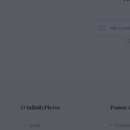
O InfinityPierce
Pomoc &
O nás
Průvodc