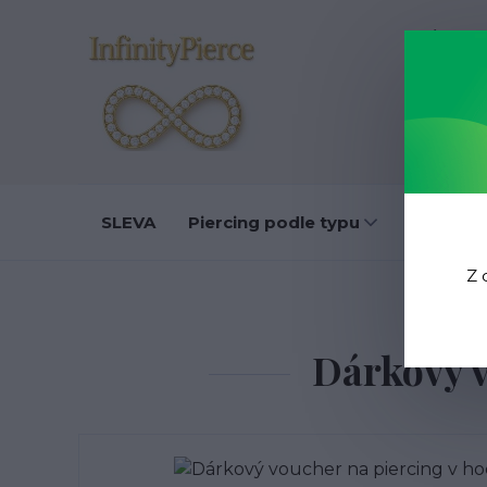
O nás
D
SLEVA
Piercing podle typu
Do ucha
Z 
Dárkový v