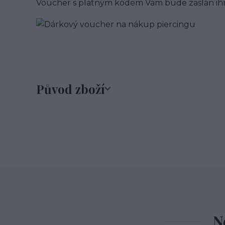
Voucher s platným kódem Vám bude zaslán i
Původ zboží
N