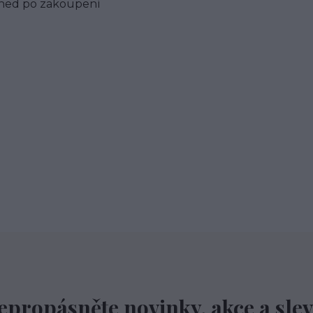
hned po zakoupení
epropásněte novinky, akce a slev