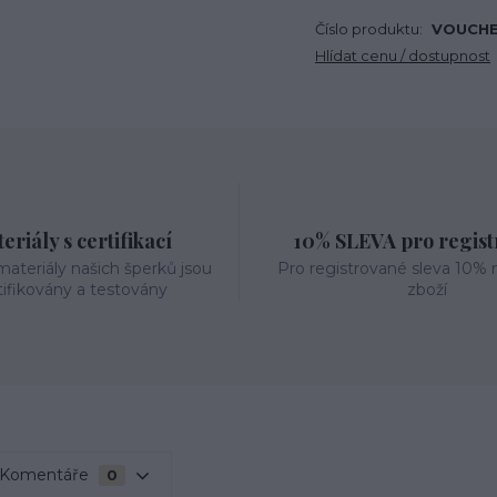
Číslo produktu:
VOUCHE
Hlídat cenu / dostupnost
eriály s certifikací
10% SLEVA pro regis
ateriály našich šperků jsou
Pro registrované sleva 10% 
tifikovány a testovány
zboží
Komentáře
0