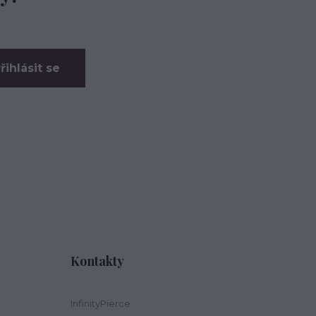
řihlásit se
Kontakty
InfinityPierce