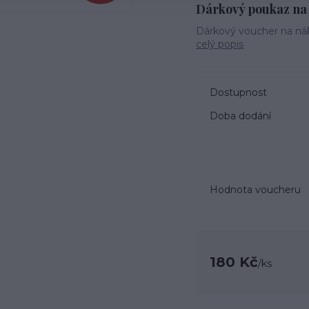
Dárkový poukaz na 
Dárkový voucher na nák
celý popis
Dostupnost
Doba dodání
Hodnota voucheru
180 Kč
/
ks