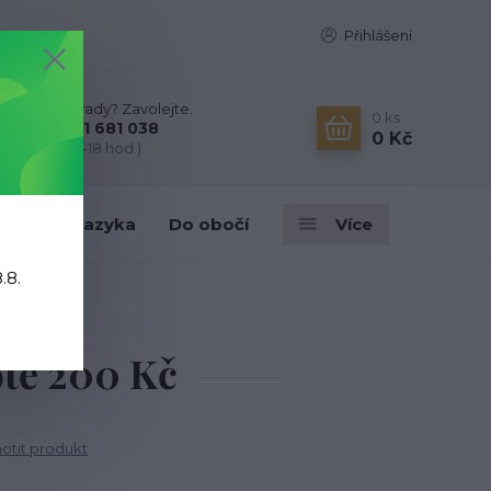
Přihlášení
Nevíte si rady? Zavolejte.
0
ks
+420 731 681 038
0 Kč
(Po-Ne, 9-18 hod.)
ky
Do jazyka
Do obočí
Více
.8.
otě 200 Kč
tit produkt