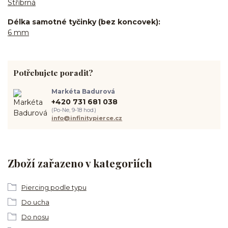
Stříbrná
Délka samotné tyčinky (bez koncovek)
6 mm
Potřebujete poradit?
Markéta Badurová
+420 731 681 038
(Po-Ne, 9-18 hod.)
info@infinitypierce.cz
Zboží zařazeno v kategoriích
Piercing podle typu
Do ucha
Do nosu