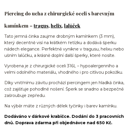
Piercing do ucha z chirurgické oceli s barevným
kamínkem –
tragus
,
helix
,
lalůček
Tato jemná činka zaujme drobným kamínkem (3 mm),
který decentně visí na krátkém řetízku a dodává šperku
nádech elegance. Perfektně vynikne v tragusu, helixu nebo
ušním lalůčku, a krásně doplní další šperky, které nosíte.
Vyrobena je z chirurgické oceli 316L – hypoalergenního a
velmi odolného materiálu, vhodného i pro citlivou pokožku.
Díky vnitřnímu závitu prochází piercingem jen hladká činka,
což zajišťuje pohodlné nošení. Šperk se snadno a bezpečně
zašroubuje zepředu.
Na výběr máte z různých délek tyčinky i barev kamínku.
Dodáváno v dárkové krabičce. Dodání do 3 pracovních
dnů. Doprava zdarma při objednávce nad 650 Kč.