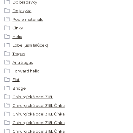
Do bradavky
Do jazyka
Podle materiálu
Činky
Helix
Lobe (ušní lalůček)
Tragus
Anti tragus
Forward helix
Flat
Bridge
Chirurgická ocel 316L
Chirurgická ocel 316L Činka
Chirurgická ocel 316L Činka
Chirurgická ocel 316L Činka
Chirurgická ocel 316L Činka