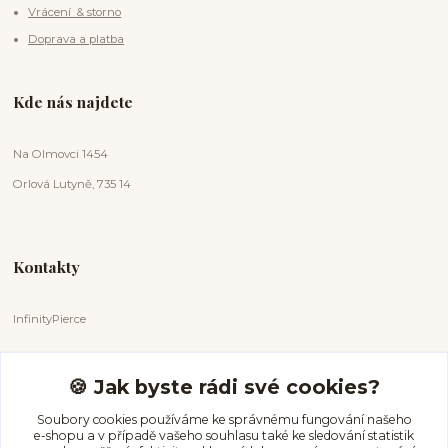
Vrácení & storno
Doprava a platba
Kde nás najdete
Na Olmovci 1454
Orlová Lutyně, 735 14
Kontakty
InfinityPierce
Markéta Badurová
+420 731 681 038
🍪 Jak byste rádi své cookies?
(Po-Ne, 9-18 hod.)
Soubory cookies používáme ke správnému fungování našeho
e-shopu a v případě vašeho souhlasu také ke sledování statistik
info@infinitypierce.cz