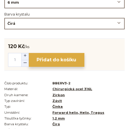
Barva krystalu
120 Kč
/
ks
Přidat do košíku
Číslo produktu:
BBERV3-2
Materiál:
Chirurgická ocel 316L
Druh kamene:
Zirkon
Typ zavírání:
Závit
Typ:
Činka
Umístění:
Forward helix, Helix, Tragus
Tloušťka tyčinky:
1,2 mm
Barva krystalu:
Čirá