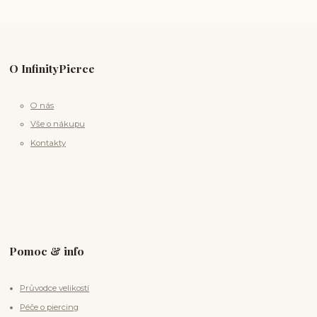
O InfinityPierce
O nás
Vše o nákupu
Kontakty
Pomoc & info
Průvodce velikostí
Péče o piercing