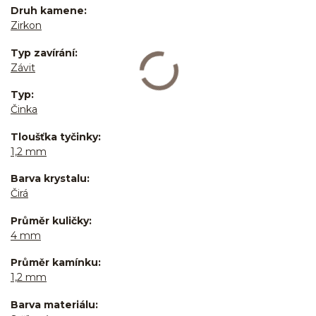
Druh kamene
Zirkon
Typ zavírání
Závit
Typ
Činka
Tloušťka tyčinky
1,2 mm
Barva krystalu
Čirá
Průměr kuličky
4 mm
Průměr kamínku
1,2 mm
Barva materiálu