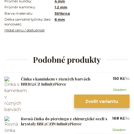
Průměr kuličky:
4 mm
Průměr kamínku:
1,2 mm
Barva materiálu:
Stříbrná
Délka samotné tyčinky (bez
6 mm
koncovek):
Hlídat cenu / dostupnost
Podobné produkty
Činka s kamínkem v různých barvách
150 Kč
/
ks
BBER52CZ InfinityPierce
Skladem
Zvolit variantu
Rovná činka do piercingu z chirurgické oceli s
168 Kč
/
ks
krystaly BBE2CZIN InfinityPierce
Skladem