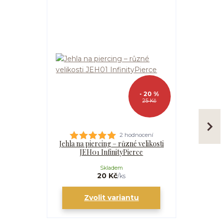
- 20 %
25 Kč
2 hodnocení
Jehla na piercing – různé velikosti
Kanyla
JEH01 InfinityPierce
I
Skladem
20 Kč
/
ks
Zvolit variantu
Zv