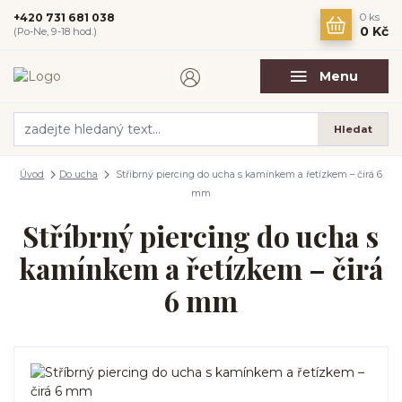
+420 731 681 038
0
ks
0 Kč
(Po-Ne, 9-18 hod.)
Menu
Hledat
Úvod
Do ucha
Stříbrný piercing do ucha s kamínkem a řetízkem – čirá 6
mm
Stříbrný piercing do ucha s
kamínkem a řetízkem – čirá
6 mm