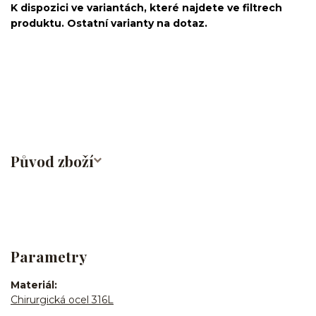
K dispozici ve variantách, které najdete ve filtrech
produktu. Ostatní varianty na dotaz.
činka/piercingová tyčka/barbell/rovná činka/s řetízkem/ocel/chirurgická
ocel/316L/stříbrná/Helix/Tragus/Conch/Do ucha/Do nosu/bridge/Do
bradavky/Do jazyka/Do obočí
Původ zboží
Parametry
Materiál
Chirurgická ocel 316L